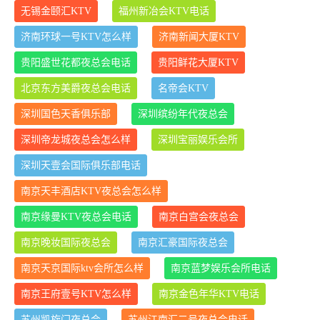
无锡金颐汇KTV
福州新冶会KTV电话
济南环球一号KTV怎么样
济南新闻大厦KTV
贵阳盛世花都夜总会电话
贵阳鲜花大厦KTV
北京东方美爵夜总会电话
名帝会KTV
深圳国色天香俱乐部
深圳缤纷年代夜总会
深圳帝龙城夜总会怎么样
深圳宝丽娱乐会所
深圳天壹会国际俱乐部电话
南京天丰酒店KTV夜总会怎么样
南京缘曼KTV夜总会电话
南京白宫会夜总会
南京晚妆国际夜总会
南京汇豪国际夜总会
南京天京国际ktv会所怎么样
南京蓝梦娱乐会所电话
南京王府壹号KTV怎么样
南京金色年华KTV电话
苏州凯旋门夜总会
苏州江南汇二号夜总会电话