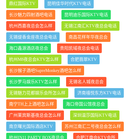
鼎红国际KTV
昆明佳华时代KTV电话
长沙魅力四射酒吧电话
昆明迪乐国际KTV电话
杭州西嘉夜总会怎么样
无锡江南汇KTV夜总会电话
无锡缇香金座夜总会电话
南昌花样年华夜总会
海口鑫源酒店夜总会
贵阳凯域夜总会电话
杭州M8夜总会KTV怎么样
合肥翡翠KTV
长沙猴子酒吧SupreMonkey酒吧怎么样
长沙罗马娱乐KTV怎么样
无锡名人城夜总会
无锡魅力花都娱乐会所怎么样
济南禧悦东方KTV电话
南宁TH上上酒吧怎么样
海口帝国公馆夜总会
广州莱宾斯基夜总会怎么样
深圳温莎国际KTV电话
南京曙光国际酒店KTV
苏州江南汇二号夜总会怎么样
杭州IN11 PARTY BOX夜总会
合肥江南会KTV会所