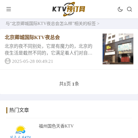
与
“北京卿城国际KTV夜总会怎么样”
相关的标签 >
北京卿城国际KTV夜总会
北京的夜不同别处，它是有魔力的，北京的
夜生活是截然不同的，它满足着人们对自由
时间的渴望，丰活着人们的灵魂，洗礼着人
2025-05-28 00:49:21
们的精神。早不知从何时起，北京的夜生活
成为了人们必备的生活调味品那么它的独特
魅力到底在...
共
页
条
1
1
热门文章
福州国色天香KTV