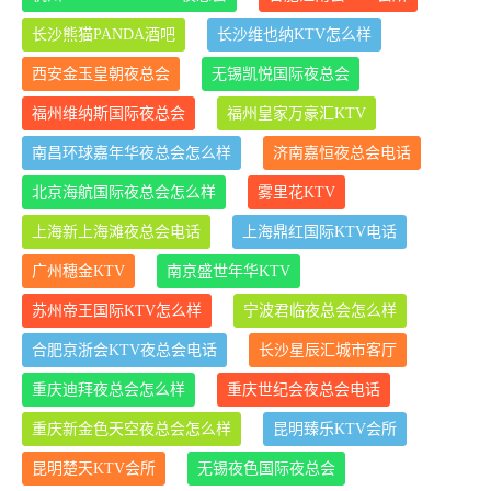
长沙熊猫PANDA酒吧
长沙维也纳KTV怎么样
西安金玉皇朝夜总会
无锡凯悦国际夜总会
福州维纳斯国际夜总会
福州皇家万豪汇KTV
南昌环球嘉年华夜总会怎么样
济南嘉恒夜总会电话
北京海航国际夜总会怎么样
雾里花KTV
上海新上海滩夜总会电话
上海鼎红国际KTV电话
广州穗金KTV
南京盛世年华KTV
苏州帝王国际KTV怎么样
宁波君临夜总会怎么样
合肥京浙会KTV夜总会电话
长沙星辰汇城市客厅
重庆迪拜夜总会怎么样
重庆世纪会夜总会电话
重庆新金色天空夜总会怎么样
昆明臻乐KTV会所
昆明楚天KTV会所
无锡夜色国际夜总会