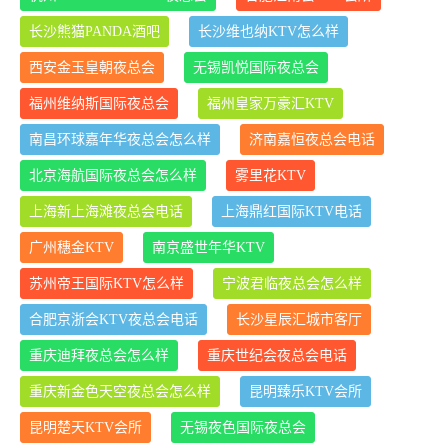
长沙熊猫PANDA酒吧
长沙维也纳KTV怎么样
西安金玉皇朝夜总会
无锡凯悦国际夜总会
福州维纳斯国际夜总会
福州皇家万豪汇KTV
南昌环球嘉年华夜总会怎么样
济南嘉恒夜总会电话
北京海航国际夜总会怎么样
雾里花KTV
上海新上海滩夜总会电话
上海鼎红国际KTV电话
广州穗金KTV
南京盛世年华KTV
苏州帝王国际KTV怎么样
宁波君临夜总会怎么样
合肥京浙会KTV夜总会电话
长沙星辰汇城市客厅
重庆迪拜夜总会怎么样
重庆世纪会夜总会电话
重庆新金色天空夜总会怎么样
昆明臻乐KTV会所
昆明楚天KTV会所
无锡夜色国际夜总会