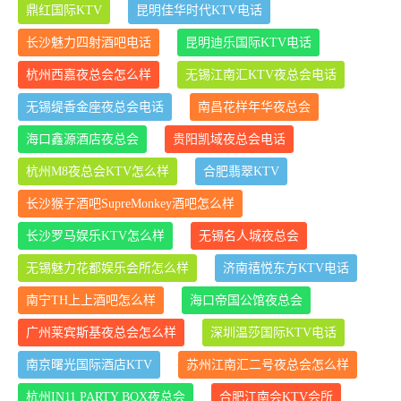
鼎红国际KTV
昆明佳华时代KTV电话
长沙魅力四射酒吧电话
昆明迪乐国际KTV电话
杭州西嘉夜总会怎么样
无锡江南汇KTV夜总会电话
无锡缇香金座夜总会电话
南昌花样年华夜总会
海口鑫源酒店夜总会
贵阳凯域夜总会电话
杭州M8夜总会KTV怎么样
合肥翡翠KTV
长沙猴子酒吧SupreMonkey酒吧怎么样
长沙罗马娱乐KTV怎么样
无锡名人城夜总会
无锡魅力花都娱乐会所怎么样
济南禧悦东方KTV电话
南宁TH上上酒吧怎么样
海口帝国公馆夜总会
广州莱宾斯基夜总会怎么样
深圳温莎国际KTV电话
南京曙光国际酒店KTV
苏州江南汇二号夜总会怎么样
杭州IN11 PARTY BOX夜总会
合肥江南会KTV会所