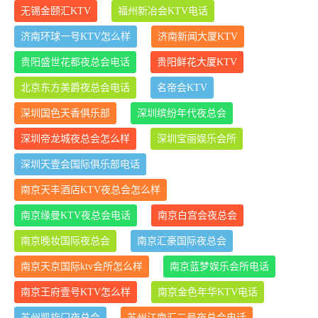
无锡金颐汇KTV
福州新冶会KTV电话
济南环球一号KTV怎么样
济南新闻大厦KTV
贵阳盛世花都夜总会电话
贵阳鲜花大厦KTV
北京东方美爵夜总会电话
名帝会KTV
深圳国色天香俱乐部
深圳缤纷年代夜总会
深圳帝龙城夜总会怎么样
深圳宝丽娱乐会所
深圳天壹会国际俱乐部电话
南京天丰酒店KTV夜总会怎么样
南京缘曼KTV夜总会电话
南京白宫会夜总会
南京晚妆国际夜总会
南京汇豪国际夜总会
南京天京国际ktv会所怎么样
南京蓝梦娱乐会所电话
南京王府壹号KTV怎么样
南京金色年华KTV电话
苏州凯旋门夜总会
苏州江南汇二号夜总会电话