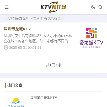
与
“深圳帝龙城KTV怎么样”
相关的标签 >
深圳帝龙城KTV
深圳的夜生活有多精彩？大大小小的KTV林
立在城市的各个地区，每一家都有不同的好
玩和套餐，小编为大家整理了深圳帝龙城KT
2025-05-31 00:01:21
V，它有超很好的设备和高品质的酒水，来看
看它的消费套餐情况和评分吧热搜排行榜推
荐深...
共
页
条
1
1
热门文章
福州国色天香KTV