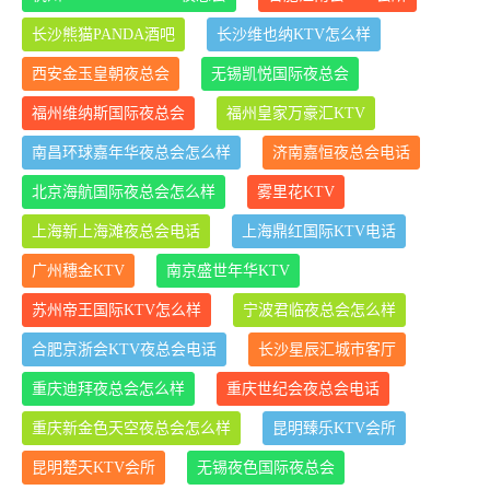
长沙熊猫PANDA酒吧
长沙维也纳KTV怎么样
西安金玉皇朝夜总会
无锡凯悦国际夜总会
福州维纳斯国际夜总会
福州皇家万豪汇KTV
南昌环球嘉年华夜总会怎么样
济南嘉恒夜总会电话
北京海航国际夜总会怎么样
雾里花KTV
上海新上海滩夜总会电话
上海鼎红国际KTV电话
广州穗金KTV
南京盛世年华KTV
苏州帝王国际KTV怎么样
宁波君临夜总会怎么样
合肥京浙会KTV夜总会电话
长沙星辰汇城市客厅
重庆迪拜夜总会怎么样
重庆世纪会夜总会电话
重庆新金色天空夜总会怎么样
昆明臻乐KTV会所
昆明楚天KTV会所
无锡夜色国际夜总会