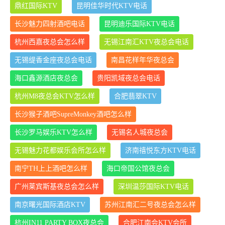
鼎红国际KTV
昆明佳华时代KTV电话
长沙魅力四射酒吧电话
昆明迪乐国际KTV电话
杭州西嘉夜总会怎么样
无锡江南汇KTV夜总会电话
无锡缇香金座夜总会电话
南昌花样年华夜总会
海口鑫源酒店夜总会
贵阳凯域夜总会电话
杭州M8夜总会KTV怎么样
合肥翡翠KTV
长沙猴子酒吧SupreMonkey酒吧怎么样
长沙罗马娱乐KTV怎么样
无锡名人城夜总会
无锡魅力花都娱乐会所怎么样
济南禧悦东方KTV电话
南宁TH上上酒吧怎么样
海口帝国公馆夜总会
广州莱宾斯基夜总会怎么样
深圳温莎国际KTV电话
南京曙光国际酒店KTV
苏州江南汇二号夜总会怎么样
杭州IN11 PARTY BOX夜总会
合肥江南会KTV会所