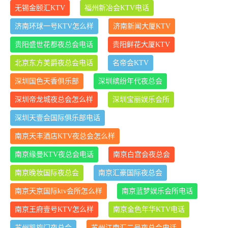
无锡金颐汇KTV
福州新冶会KTV电话
济南环球一号KTV怎么样
济南新闻大厦KTV
贵阳盛世花都夜总会电话
贵阳鲜花大厦KTV
北京东方美爵夜总会电话
名帝会KTV
深圳国色天香俱乐部
深圳缤纷年代夜总会
深圳帝龙城夜总会怎么样
深圳宝丽娱乐会所
深圳天壹会国际俱乐部电话
南京天丰酒店KTV夜总会怎么样
南京缘曼KTV夜总会电话
南京白宫会夜总会
南京晚妆国际夜总会
南京汇豪国际夜总会
南京天京国际ktv会所怎么样
南京蓝梦娱乐会所电话
南京王府壹号KTV怎么样
南京金色年华KTV电话
苏州凯旋门夜总会
苏州江南汇二号夜总会电话