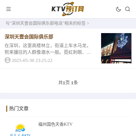
与
“深圳天壹会国际俱乐部电话”
相关的标签 >
深圳天壹会国际俱乐部
在深圳，这里高楼林立，街道上车水马龙，
熙来攘往的人群像潮水一般。霓虹刺眼、灯
光恍惚。亦真亦幻，深圳也因此创造了永恒
2025-05-30 23:25:22
的美。。来到深圳，被它斑斓的夜生活所吸
引，今天小编以一个资深人士的身份为大家
详细介绍一...
共
页
条
1
1
热门文章
福州国色天香KTV