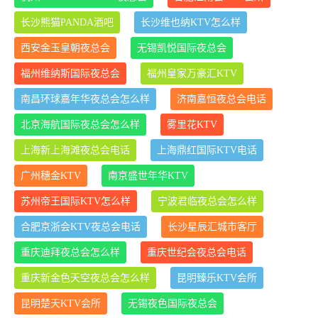
长沙熊猫PANDA酒吧
长沙维也纳KTV怎么样
西安金玉皇朝夜总会
无锡凯悦国际夜总会
福州维纳斯国际夜总会
福州皇家万豪汇KTV
南昌环球嘉年华夜总会怎么样
济南嘉恒夜总会电话
北京海航国际夜总会怎么样
雾里花KTV
上海新上海滩夜总会电话
上海鼎红国际KTV电话
广州穗金KTV
南京盛世年华KTV
苏州帝王国际KTV怎么样
宁波君临夜总会怎么样
合肥京浙会KTV夜总会电话
长沙星辰汇城市客厅
重庆迪拜夜总会怎么样
重庆世纪会夜总会电话
重庆新金色天空夜总会怎么样
昆明臻乐KTV会所
昆明楚天KTV会所
无锡夜色国际夜总会