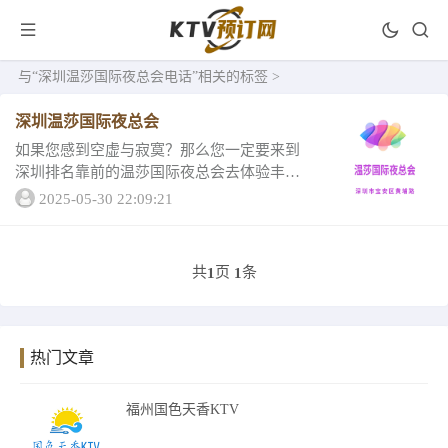
与
“深圳温莎国际夜总会电话”
相关的标签 >
深圳温莎国际夜总会
如果您感到空虚与寂寞？那么您一定要来到
深圳排名靠前的温莎国际夜总会去体验丰富
的夜生活，在那里一定有属于您的专属角
2025-05-30 22:09:21
落，一起来看看温莎国际夜总会的介绍一、
深圳温莎国际夜总会包厢灯设计都是五颜六
色的，绝对是...
共
页
条
1
1
热门文章
福州国色天香KTV