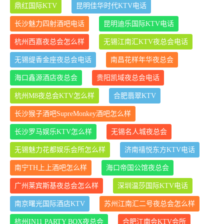
鼎红国际KTV
昆明佳华时代KTV电话
长沙魅力四射酒吧电话
昆明迪乐国际KTV电话
杭州西嘉夜总会怎么样
无锡江南汇KTV夜总会电话
无锡缇香金座夜总会电话
南昌花样年华夜总会
海口鑫源酒店夜总会
贵阳凯域夜总会电话
杭州M8夜总会KTV怎么样
合肥翡翠KTV
长沙猴子酒吧SupreMonkey酒吧怎么样
长沙罗马娱乐KTV怎么样
无锡名人城夜总会
无锡魅力花都娱乐会所怎么样
济南禧悦东方KTV电话
南宁TH上上酒吧怎么样
海口帝国公馆夜总会
广州莱宾斯基夜总会怎么样
深圳温莎国际KTV电话
南京曙光国际酒店KTV
苏州江南汇二号夜总会怎么样
杭州IN11 PARTY BOX夜总会
合肥江南会KTV会所