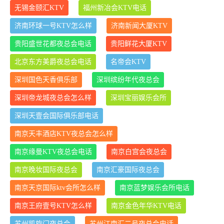
无锡金颐汇KTV
福州新冶会KTV电话
济南环球一号KTV怎么样
济南新闻大厦KTV
贵阳盛世花都夜总会电话
贵阳鲜花大厦KTV
北京东方美爵夜总会电话
名帝会KTV
深圳国色天香俱乐部
深圳缤纷年代夜总会
深圳帝龙城夜总会怎么样
深圳宝丽娱乐会所
深圳天壹会国际俱乐部电话
南京天丰酒店KTV夜总会怎么样
南京缘曼KTV夜总会电话
南京白宫会夜总会
南京晚妆国际夜总会
南京汇豪国际夜总会
南京天京国际ktv会所怎么样
南京蓝梦娱乐会所电话
南京王府壹号KTV怎么样
南京金色年华KTV电话
苏州凯旋门夜总会
苏州江南汇二号夜总会电话