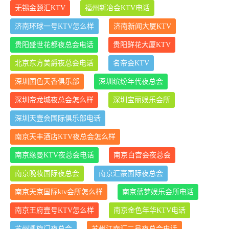
无锡金颐汇KTV
福州新冶会KTV电话
济南环球一号KTV怎么样
济南新闻大厦KTV
贵阳盛世花都夜总会电话
贵阳鲜花大厦KTV
北京东方美爵夜总会电话
名帝会KTV
深圳国色天香俱乐部
深圳缤纷年代夜总会
深圳帝龙城夜总会怎么样
深圳宝丽娱乐会所
深圳天壹会国际俱乐部电话
南京天丰酒店KTV夜总会怎么样
南京缘曼KTV夜总会电话
南京白宫会夜总会
南京晚妆国际夜总会
南京汇豪国际夜总会
南京天京国际ktv会所怎么样
南京蓝梦娱乐会所电话
南京王府壹号KTV怎么样
南京金色年华KTV电话
苏州凯旋门夜总会
苏州江南汇二号夜总会电话