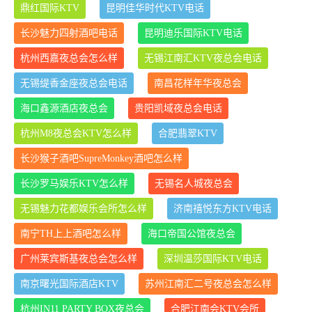
鼎红国际KTV
昆明佳华时代KTV电话
长沙魅力四射酒吧电话
昆明迪乐国际KTV电话
杭州西嘉夜总会怎么样
无锡江南汇KTV夜总会电话
无锡缇香金座夜总会电话
南昌花样年华夜总会
海口鑫源酒店夜总会
贵阳凯域夜总会电话
杭州M8夜总会KTV怎么样
合肥翡翠KTV
长沙猴子酒吧SupreMonkey酒吧怎么样
长沙罗马娱乐KTV怎么样
无锡名人城夜总会
无锡魅力花都娱乐会所怎么样
济南禧悦东方KTV电话
南宁TH上上酒吧怎么样
海口帝国公馆夜总会
广州莱宾斯基夜总会怎么样
深圳温莎国际KTV电话
南京曙光国际酒店KTV
苏州江南汇二号夜总会怎么样
杭州IN11 PARTY BOX夜总会
合肥江南会KTV会所