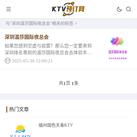
与
“深圳温莎国际夜总会”
相关的标签 >
深圳温莎国际夜总会
如果您感到空虚与寂寞？那么您一定要来到
深圳排名靠前的温莎国际夜总会去体验丰富
的夜生活，在那里一定有属于您的专属角
2025-05-30 22:09:21
落，一起来看看温莎国际夜总会的介绍一、
深圳温莎国际夜总会包厢灯设计都是五颜六
色的，绝对是...
共
页
条
1
1
热门文章
福州国色天香KTV