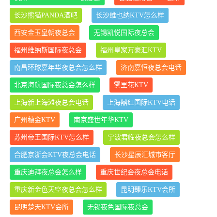
长沙熊猫PANDA酒吧
长沙维也纳KTV怎么样
西安金玉皇朝夜总会
无锡凯悦国际夜总会
福州维纳斯国际夜总会
福州皇家万豪汇KTV
南昌环球嘉年华夜总会怎么样
济南嘉恒夜总会电话
北京海航国际夜总会怎么样
雾里花KTV
上海新上海滩夜总会电话
上海鼎红国际KTV电话
广州穗金KTV
南京盛世年华KTV
苏州帝王国际KTV怎么样
宁波君临夜总会怎么样
合肥京浙会KTV夜总会电话
长沙星辰汇城市客厅
重庆迪拜夜总会怎么样
重庆世纪会夜总会电话
重庆新金色天空夜总会怎么样
昆明臻乐KTV会所
昆明楚天KTV会所
无锡夜色国际夜总会