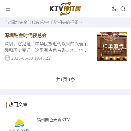
与
“深圳铂金时代夜总会电话”
相关的标签 >
深圳铂金时代夜总会
深圳，它见证了中华民族近代以来的兴衰荣
辱和历史变迁。这里有古色古香之地，他肃
穆庄严地提醒着人们繁华之下勿忘过去的历
2025-05-30 19:45:22
史。它的前世与今生让我们更懂得他的文化
与厚重。无论您深圳是朋友聚会，还是商务
洽谈，您只...
共
页
条
1
1
热门文章
福州国色天香KTV