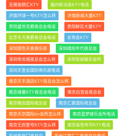
无锡金颐汇KTV
福州新冶会KTV电话
济南环球一号KTV怎么样
济南新闻大厦KTV
贵阳盛世花都夜总会电话
贵阳鲜花大厦KTV
北京东方美爵夜总会电话
名帝会KTV
深圳国色天香俱乐部
深圳缤纷年代夜总会
深圳帝龙城夜总会怎么样
深圳宝丽娱乐会所
深圳天壹会国际俱乐部电话
南京天丰酒店KTV夜总会怎么样
南京缘曼KTV夜总会电话
南京白宫会夜总会
南京晚妆国际夜总会
南京汇豪国际夜总会
南京天京国际ktv会所怎么样
南京蓝梦娱乐会所电话
南京王府壹号KTV怎么样
南京金色年华KTV电话
苏州凯旋门夜总会
苏州江南汇二号夜总会电话