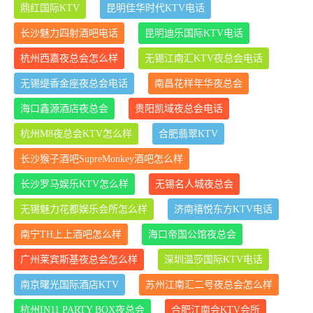
鼎红国际KTV
昆明佳华时代KTV电话
长沙魅力四射酒吧电话
昆明迪乐国际KTV电话
杭州西嘉夜总会怎么样
无锡江南汇KTV夜总会电话
无锡缇香金座夜总会电话
南昌花样年华夜总会
海口鑫源酒店夜总会
贵阳凯域夜总会电话
杭州M8夜总会KTV怎么样
合肥翡翠KTV
长沙猴子酒吧SupreMonkey酒吧怎么样
长沙罗马娱乐KTV怎么样
无锡名人城夜总会
无锡魅力花都娱乐会所怎么样
济南禧悦东方KTV电话
南宁TH上上酒吧怎么样
海口帝国公馆夜总会
广州莱宾斯基夜总会怎么样
深圳温莎国际KTV电话
南京曙光国际酒店KTV
苏州江南汇二号夜总会怎么样
杭州IN11 PARTY BOX夜总会
合肥江南会KTV会所