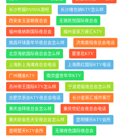
长沙熊猫PANDA酒吧
长沙维也纳KTV怎么样
西安金玉皇朝夜总会
无锡凯悦国际夜总会
福州维纳斯国际夜总会
福州皇家万豪汇KTV
南昌环球嘉年华夜总会怎么样
济南嘉恒夜总会电话
北京海航国际夜总会怎么样
雾里花KTV
上海新上海滩夜总会电话
上海鼎红国际KTV电话
广州穗金KTV
南京盛世年华KTV
苏州帝王国际KTV怎么样
宁波君临夜总会怎么样
合肥京浙会KTV夜总会电话
长沙星辰汇城市客厅
重庆迪拜夜总会怎么样
重庆世纪会夜总会电话
重庆新金色天空夜总会怎么样
昆明臻乐KTV会所
昆明楚天KTV会所
无锡夜色国际夜总会