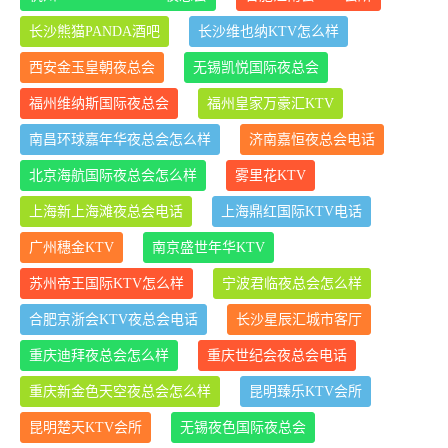
长沙熊猫PANDA酒吧
长沙维也纳KTV怎么样
西安金玉皇朝夜总会
无锡凯悦国际夜总会
福州维纳斯国际夜总会
福州皇家万豪汇KTV
南昌环球嘉年华夜总会怎么样
济南嘉恒夜总会电话
北京海航国际夜总会怎么样
雾里花KTV
上海新上海滩夜总会电话
上海鼎红国际KTV电话
广州穗金KTV
南京盛世年华KTV
苏州帝王国际KTV怎么样
宁波君临夜总会怎么样
合肥京浙会KTV夜总会电话
长沙星辰汇城市客厅
重庆迪拜夜总会怎么样
重庆世纪会夜总会电话
重庆新金色天空夜总会怎么样
昆明臻乐KTV会所
昆明楚天KTV会所
无锡夜色国际夜总会