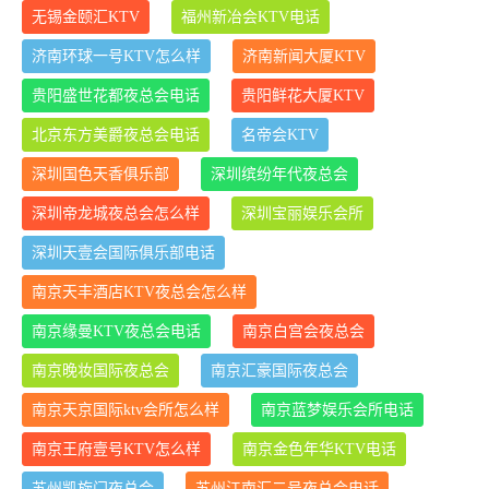
无锡金颐汇KTV
福州新冶会KTV电话
济南环球一号KTV怎么样
济南新闻大厦KTV
贵阳盛世花都夜总会电话
贵阳鲜花大厦KTV
北京东方美爵夜总会电话
名帝会KTV
深圳国色天香俱乐部
深圳缤纷年代夜总会
深圳帝龙城夜总会怎么样
深圳宝丽娱乐会所
深圳天壹会国际俱乐部电话
南京天丰酒店KTV夜总会怎么样
南京缘曼KTV夜总会电话
南京白宫会夜总会
南京晚妆国际夜总会
南京汇豪国际夜总会
南京天京国际ktv会所怎么样
南京蓝梦娱乐会所电话
南京王府壹号KTV怎么样
南京金色年华KTV电话
苏州凯旋门夜总会
苏州江南汇二号夜总会电话