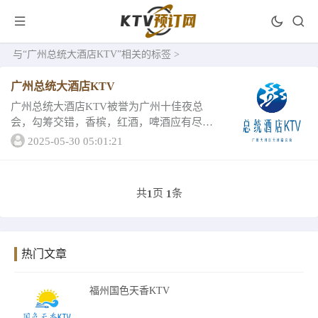
与
“广州总统大酒店KTV”
相关的标签 >
广州总统大酒店KTV
广州总统大酒店KTV被誉为广州十佳夜总
会，勾筹交错，香槟，红酒，啤酒应有尽
有，满足你对夜生活的一切想象。那么广州
2025-05-30 05:01:21
总统大酒店KTV消费情况和环境怎么样呢？
跟我一起来看看吧。1、广州总统大酒店KTV
环境如...
共
页
条
1
1
热门文章
福州国色天香KTV