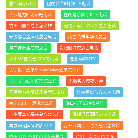
鼎红国际KTV
昆明佳华时代KTV电话
长沙魅力四射酒吧电话
昆明迪乐国际KTV电话
杭州西嘉夜总会怎么样
无锡江南汇KTV夜总会电话
无锡缇香金座夜总会电话
南昌花样年华夜总会
海口鑫源酒店夜总会
贵阳凯域夜总会电话
杭州M8夜总会KTV怎么样
合肥翡翠KTV
长沙猴子酒吧SupreMonkey酒吧怎么样
长沙罗马娱乐KTV怎么样
无锡名人城夜总会
无锡魅力花都娱乐会所怎么样
济南禧悦东方KTV电话
南宁TH上上酒吧怎么样
海口帝国公馆夜总会
广州莱宾斯基夜总会怎么样
深圳温莎国际KTV电话
南京曙光国际酒店KTV
苏州江南汇二号夜总会怎么样
杭州IN11 PARTY BOX夜总会
合肥江南会KTV会所