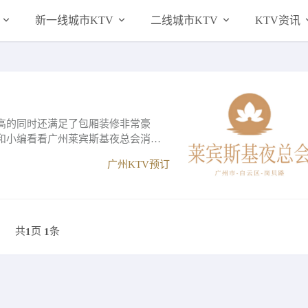
新一线城市KTV
二线城市KTV
KTV资讯
高的同时还满足了包厢装修非常豪
和小编看看广州莱宾斯基夜总会消费
.
广州KTV预订
共
页
条
1
1