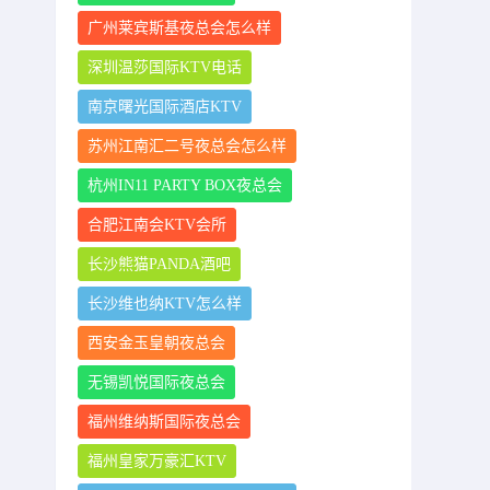
广州莱宾斯基夜总会怎么样
深圳温莎国际KTV电话
南京曙光国际酒店KTV
苏州江南汇二号夜总会怎么样
杭州IN11 PARTY BOX夜总会
合肥江南会KTV会所
长沙熊猫PANDA酒吧
长沙维也纳KTV怎么样
西安金玉皇朝夜总会
无锡凯悦国际夜总会
福州维纳斯国际夜总会
福州皇家万豪汇KTV