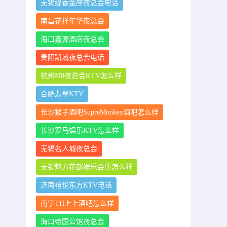
无锡缇香金座夜总会电话
南昌花样年华夜总会
海口鑫源酒店夜总会
贵阳凯域夜总会电话
杭州M8夜总会KTV怎么样
合肥翡翠KTV
长沙猴子酒吧SupreMonkey酒吧怎么样
长沙罗马娱乐KTV怎么样
无锡名人城夜总会
无锡魅力花都娱乐会所怎么样
济南禧悦东方KTV电话
南宁TH上上酒吧怎么样
海口帝国公馆夜总会