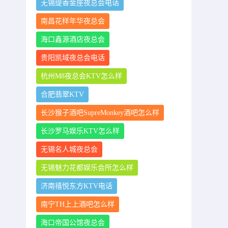
无锡缇香金座夜总会电话
南昌花样年华夜总会
海口鑫源酒店夜总会
贵阳凯域夜总会电话
杭州M8夜总会KTV怎么样
合肥翡翠KTV
长沙猴子酒吧SupreMonkey酒吧怎么样
长沙罗马娱乐KTV怎么样
无锡名人城夜总会
无锡魅力花都娱乐会所怎么样
济南禧悦东方KTV电话
南宁TH上上酒吧怎么样
海口帝国公馆夜总会