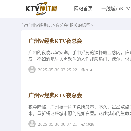
网站首页
一线城市KTV
与
“广州W经典KTV夜总会”
相关的标签 >
广州W经典KTV夜总会
广州的夜晚非常安逸，手中摇晃的酒杯略显悠闲，阵
寂，不如酒吧里大声欢叫的人们那般热闹，偶尔，也会
夜晚中能够让人找到归属感、尽情做夜总会的...
2025-05-30 03:25:22
914
广州W经典KTV夜总会
夜幕降临，广州被一片黑色所笼罩，不久，星星点点
来，重新将这座城市照的宛如白昼。这座城市的生命
们期待已久的夜生活，开始了。在广州想要鹤立鸡群..
2025-05-30 00:37:21
1026