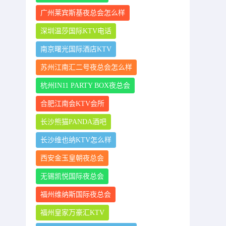
广州莱宾斯基夜总会怎么样
深圳温莎国际KTV电话
南京曙光国际酒店KTV
苏州江南汇二号夜总会怎么样
杭州IN11 PARTY BOX夜总会
合肥江南会KTV会所
长沙熊猫PANDA酒吧
长沙维也纳KTV怎么样
西安金玉皇朝夜总会
无锡凯悦国际夜总会
福州维纳斯国际夜总会
福州皇家万豪汇KTV