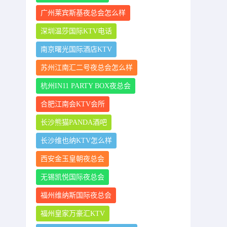
广州莱宾斯基夜总会怎么样
深圳温莎国际KTV电话
南京曙光国际酒店KTV
苏州江南汇二号夜总会怎么样
杭州IN11 PARTY BOX夜总会
合肥江南会KTV会所
长沙熊猫PANDA酒吧
长沙维也纳KTV怎么样
西安金玉皇朝夜总会
无锡凯悦国际夜总会
福州维纳斯国际夜总会
福州皇家万豪汇KTV