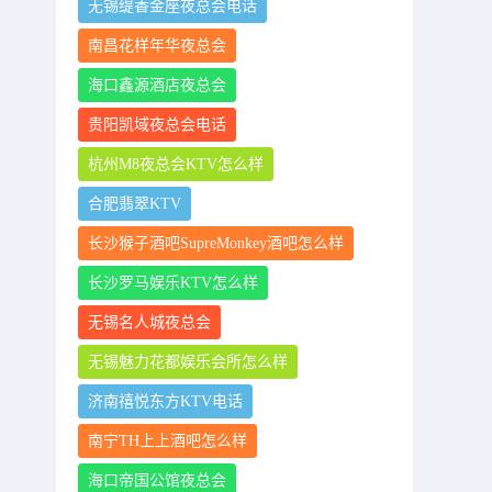
无锡缇香金座夜总会电话
南昌花样年华夜总会
海口鑫源酒店夜总会
贵阳凯域夜总会电话
杭州M8夜总会KTV怎么样
合肥翡翠KTV
长沙猴子酒吧SupreMonkey酒吧怎么样
长沙罗马娱乐KTV怎么样
无锡名人城夜总会
无锡魅力花都娱乐会所怎么样
济南禧悦东方KTV电话
南宁TH上上酒吧怎么样
海口帝国公馆夜总会