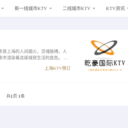
新一线城市KTV
二线城市KTV
KTV资讯
市是上海的人间烟火，灵魂脉搏。人
夜市渲染着这座城夜生活的底色。 意
上海KTV预订
共
页
条
1
1