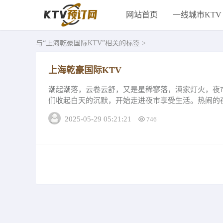
网站首页
一线城市KTV
与
“上海乾豪国际KTV”
相关的标签 >
上海乾豪国际KTV
潮起潮落，云卷云舒，又是星稀寥落，澫家灯火，夜
们收起白天的沉默，开始走进夜市享受生活。热闹的
味着您拥有极度自我个性的喜好，而浪漫可以成...
2025-05-29 05:21:21
746