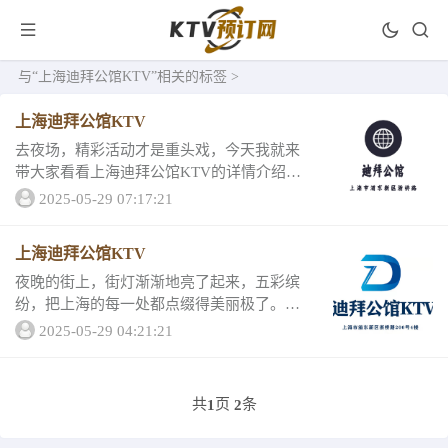
与
“上海迪拜公馆KTV”
相关的标签 >
上海迪拜公馆KTV
去夜场，精彩活动才是重头戏，今天我就来
带大家看看上海迪拜公馆KTV的详情介绍
吧！让你在黑夜中找到自己的方向，小编已
2025-05-29 07:17:21
经为你备好了迪拜公馆KTV的详情介绍！1、
上海迪拜公馆KTV一上海迪拜公馆KTV这家
上海迪拜公馆KTV
娱...
夜晚的街上，街灯渐渐地亮了起来，五彩缤
纷，把上海的每一处都点缀得美丽极了。行
人人来人往，熙熙攘攘。这里人们的生活多
2025-05-29 04:21:21
么丰富多彩啊。今天想和大家分享上海迪拜
公馆KTV，这是一家在上海夜总会比较有名
的夜店，...
共
页
条
1
2