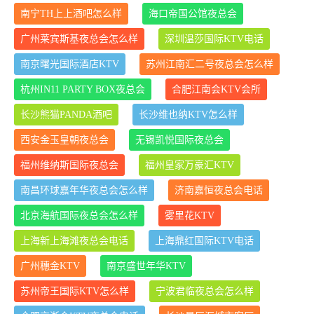
南宁TH上上酒吧怎么样
海口帝国公馆夜总会
广州莱宾斯基夜总会怎么样
深圳温莎国际KTV电话
南京曙光国际酒店KTV
苏州江南汇二号夜总会怎么样
杭州IN11 PARTY BOX夜总会
合肥江南会KTV会所
长沙熊猫PANDA酒吧
长沙维也纳KTV怎么样
西安金玉皇朝夜总会
无锡凯悦国际夜总会
福州维纳斯国际夜总会
福州皇家万豪汇KTV
南昌环球嘉年华夜总会怎么样
济南嘉恒夜总会电话
北京海航国际夜总会怎么样
雾里花KTV
上海新上海滩夜总会电话
上海鼎红国际KTV电话
广州穗金KTV
南京盛世年华KTV
苏州帝王国际KTV怎么样
宁波君临夜总会怎么样