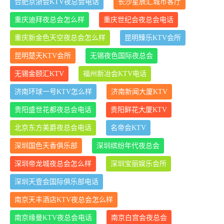
合肥京浙会KTV夜总会电话
长沙星辰汇城市客厅
重庆迪拜夜总会怎么样
重庆世纪会夜总会电话
重庆新金色天空夜总会怎么样
昆明臻乐KTV会所
昆明楚天KTV会所
无锡夜色国际夜总会
无锡金颐汇KTV
福州新冶会KTV电话
济南环球一号KTV怎么样
济南新闻大厦KTV
贵阳盛世花都夜总会电话
贵阳鲜花大厦KTV
北京东方美爵夜总会电话
名帝会KTV
深圳国色天香俱乐部
深圳缤纷年代夜总会
深圳帝龙城夜总会怎么样
深圳宝丽娱乐会所
深圳天壹会国际俱乐部电话
南京天丰酒店KTV夜总会怎么样
南京缘曼KTV夜总会电话
南京白宫会夜总会