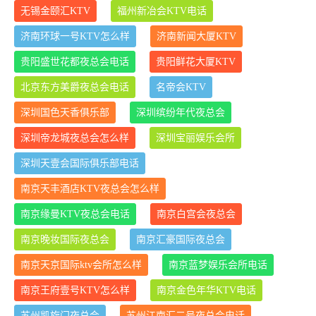
无锡金颐汇KTV
福州新冶会KTV电话
济南环球一号KTV怎么样
济南新闻大厦KTV
贵阳盛世花都夜总会电话
贵阳鲜花大厦KTV
北京东方美爵夜总会电话
名帝会KTV
深圳国色天香俱乐部
深圳缤纷年代夜总会
深圳帝龙城夜总会怎么样
深圳宝丽娱乐会所
深圳天壹会国际俱乐部电话
南京天丰酒店KTV夜总会怎么样
南京缘曼KTV夜总会电话
南京白宫会夜总会
南京晚妆国际夜总会
南京汇豪国际夜总会
南京天京国际ktv会所怎么样
南京蓝梦娱乐会所电话
南京王府壹号KTV怎么样
南京金色年华KTV电话
苏州凯旋门夜总会
苏州江南汇二号夜总会电话