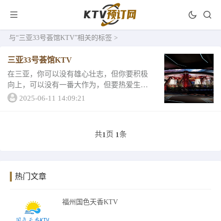
与
“三亚33号荟馆KTV”
相关的标签 >
三亚33号荟馆KTV
在三亚，你可以没有雄心壮志，但你要积极
向上，可以没有一番大作为，但要热爱生
活，在这里，许许多多的年轻人都充满热
2025-06-11 14:09:21
血，你会不自觉地被带动被感染，你努力的
同时，整座城都在陪你进步。下面来看看品
牌100小编为...
共
页
条
1
1
热门文章
福州国色天香KTV