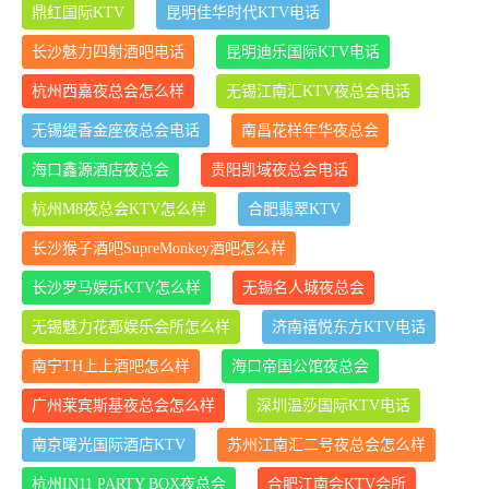
鼎红国际KTV
昆明佳华时代KTV电话
长沙魅力四射酒吧电话
昆明迪乐国际KTV电话
杭州西嘉夜总会怎么样
无锡江南汇KTV夜总会电话
无锡缇香金座夜总会电话
南昌花样年华夜总会
海口鑫源酒店夜总会
贵阳凯域夜总会电话
杭州M8夜总会KTV怎么样
合肥翡翠KTV
长沙猴子酒吧SupreMonkey酒吧怎么样
长沙罗马娱乐KTV怎么样
无锡名人城夜总会
无锡魅力花都娱乐会所怎么样
济南禧悦东方KTV电话
南宁TH上上酒吧怎么样
海口帝国公馆夜总会
广州莱宾斯基夜总会怎么样
深圳温莎国际KTV电话
南京曙光国际酒店KTV
苏州江南汇二号夜总会怎么样
杭州IN11 PARTY BOX夜总会
合肥江南会KTV会所