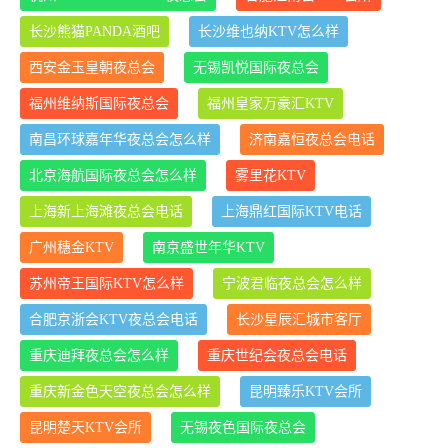
长沙熊猫PANDA酒吧
长沙维也纳KTV怎么样
西安金玉皇朝夜总会
无锡凯悦国际夜总会
福州维纳斯国际夜总会
福州皇家万豪汇KTV
南昌环球嘉年华夜总会怎么样
济南嘉恒夜总会电话
北京海航国际夜总会怎么样
雾里花KTV
上海新上海滩夜总会电话
上海鼎红国际KTV电话
广州穗金KTV
南京盛世年华KTV
苏州帝王国际KTV怎么样
宁波君临夜总会怎么样
合肥京浙会KTV夜总会电话
长沙星辰汇城市客厅
重庆迪拜夜总会怎么样
重庆世纪会夜总会电话
重庆新金色天空夜总会怎么样
昆明臻乐KTV会所
昆明楚天KTV会所
无锡夜色国际夜总会