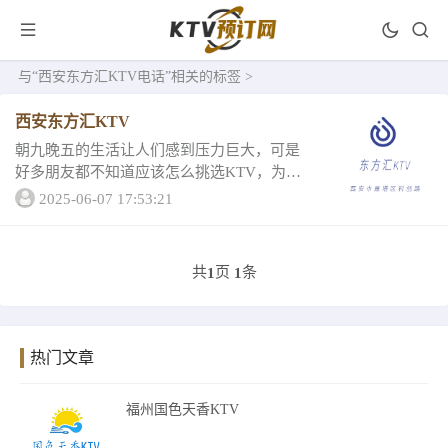
与
“西安东方汇KTV电话”
相关的标签 >
西安东方汇KTV
朝九晚五的生活让人们感到压力巨大，可是
好多朋友都不知道应该怎么挑选KTV，为此
小编为大家整理了西安排名靠前的东方汇KT
2025-06-07 17:53:21
V。让我们看看1、西安东方汇KTV一西安东
方汇KTV包厢消费豪华小房最低消费108...
共
页
条
1
1
热门文章
福州国色天香KTV