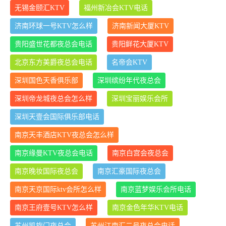
无锡金颐汇KTV
福州新冶会KTV电话
济南环球一号KTV怎么样
济南新闻大厦KTV
贵阳盛世花都夜总会电话
贵阳鲜花大厦KTV
北京东方美爵夜总会电话
名帝会KTV
深圳国色天香俱乐部
深圳缤纷年代夜总会
深圳帝龙城夜总会怎么样
深圳宝丽娱乐会所
深圳天壹会国际俱乐部电话
南京天丰酒店KTV夜总会怎么样
南京缘曼KTV夜总会电话
南京白宫会夜总会
南京晚妆国际夜总会
南京汇豪国际夜总会
南京天京国际ktv会所怎么样
南京蓝梦娱乐会所电话
南京王府壹号KTV怎么样
南京金色年华KTV电话
苏州凯旋门夜总会
苏州江南汇二号夜总会电话