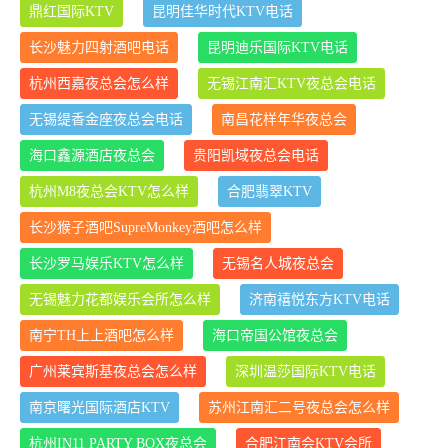
鼎红国际KTV
昆明佳华时代KTV电话
长沙魅力四射酒吧电话
昆明迪乐国际KTV电话
杭州西嘉夜总会怎么样
无锡江南汇KTV夜总会电话
无锡缇香金座夜总会电话
南昌花样年华夜总会
海口鑫源酒店夜总会
贵阳凯域夜总会电话
杭州M8夜总会KTV怎么样
合肥翡翠KTV
长沙猴子酒吧SupreMonkey酒吧怎么样
长沙罗马娱乐KTV怎么样
无锡名人城夜总会
无锡魅力花都娱乐会所怎么样
济南禧悦东方KTV电话
南宁TH上上酒吧怎么样
海口帝国公馆夜总会
广州莱宾斯基夜总会怎么样
深圳温莎国际KTV电话
南京曙光国际酒店KTV
苏州江南汇二号夜总会怎么样
杭州IN11 PARTY BOX夜总会
合肥江南会KTV会所