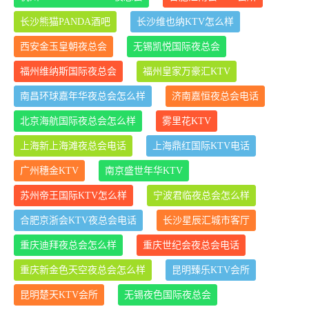
长沙熊猫PANDA酒吧
长沙维也纳KTV怎么样
西安金玉皇朝夜总会
无锡凯悦国际夜总会
福州维纳斯国际夜总会
福州皇家万豪汇KTV
南昌环球嘉年华夜总会怎么样
济南嘉恒夜总会电话
北京海航国际夜总会怎么样
雾里花KTV
上海新上海滩夜总会电话
上海鼎红国际KTV电话
广州穗金KTV
南京盛世年华KTV
苏州帝王国际KTV怎么样
宁波君临夜总会怎么样
合肥京浙会KTV夜总会电话
长沙星辰汇城市客厅
重庆迪拜夜总会怎么样
重庆世纪会夜总会电话
重庆新金色天空夜总会怎么样
昆明臻乐KTV会所
昆明楚天KTV会所
无锡夜色国际夜总会