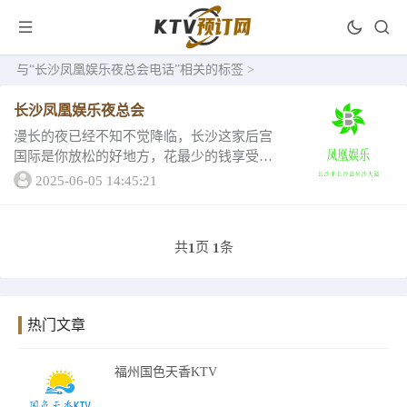
与
“长沙凤凰娱乐夜总会电话”
相关的标签 >
长沙凤凰娱乐夜总会
漫长的夜已经不知不觉降临，长沙这家后宫
国际是你放松的好地方，花最少的钱享受最
值得的服务，接下来我们来看看凤凰娱乐夜
2025-06-05 14:45:21
总会的详情介绍吧！一、长沙凤凰娱乐夜总
会包厢消费黄金包间消费满1268送果盘、钻
石包间...
共
页
条
1
1
热门文章
福州国色天香KTV