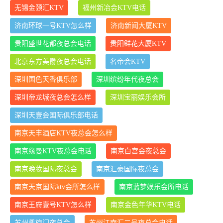
无锡金颐汇KTV
福州新冶会KTV电话
济南环球一号KTV怎么样
济南新闻大厦KTV
贵阳盛世花都夜总会电话
贵阳鲜花大厦KTV
北京东方美爵夜总会电话
名帝会KTV
深圳国色天香俱乐部
深圳缤纷年代夜总会
深圳帝龙城夜总会怎么样
深圳宝丽娱乐会所
深圳天壹会国际俱乐部电话
南京天丰酒店KTV夜总会怎么样
南京缘曼KTV夜总会电话
南京白宫会夜总会
南京晚妆国际夜总会
南京汇豪国际夜总会
南京天京国际ktv会所怎么样
南京蓝梦娱乐会所电话
南京王府壹号KTV怎么样
南京金色年华KTV电话
苏州凯旋门夜总会
苏州江南汇二号夜总会电话