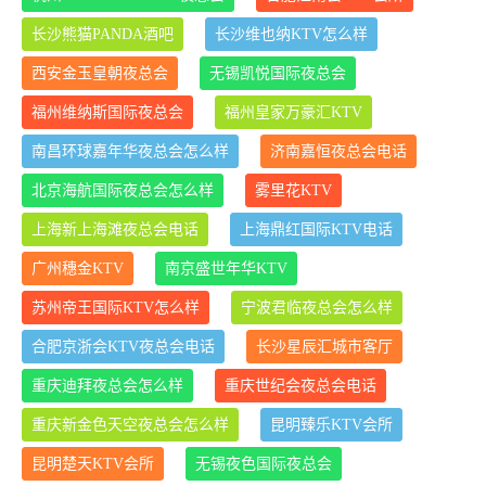
长沙熊猫PANDA酒吧
长沙维也纳KTV怎么样
西安金玉皇朝夜总会
无锡凯悦国际夜总会
福州维纳斯国际夜总会
福州皇家万豪汇KTV
南昌环球嘉年华夜总会怎么样
济南嘉恒夜总会电话
北京海航国际夜总会怎么样
雾里花KTV
上海新上海滩夜总会电话
上海鼎红国际KTV电话
广州穗金KTV
南京盛世年华KTV
苏州帝王国际KTV怎么样
宁波君临夜总会怎么样
合肥京浙会KTV夜总会电话
长沙星辰汇城市客厅
重庆迪拜夜总会怎么样
重庆世纪会夜总会电话
重庆新金色天空夜总会怎么样
昆明臻乐KTV会所
昆明楚天KTV会所
无锡夜色国际夜总会