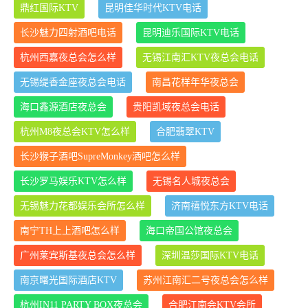
鼎红国际KTV
昆明佳华时代KTV电话
长沙魅力四射酒吧电话
昆明迪乐国际KTV电话
杭州西嘉夜总会怎么样
无锡江南汇KTV夜总会电话
无锡缇香金座夜总会电话
南昌花样年华夜总会
海口鑫源酒店夜总会
贵阳凯域夜总会电话
杭州M8夜总会KTV怎么样
合肥翡翠KTV
长沙猴子酒吧SupreMonkey酒吧怎么样
长沙罗马娱乐KTV怎么样
无锡名人城夜总会
无锡魅力花都娱乐会所怎么样
济南禧悦东方KTV电话
南宁TH上上酒吧怎么样
海口帝国公馆夜总会
广州莱宾斯基夜总会怎么样
深圳温莎国际KTV电话
南京曙光国际酒店KTV
苏州江南汇二号夜总会怎么样
杭州IN11 PARTY BOX夜总会
合肥江南会KTV会所