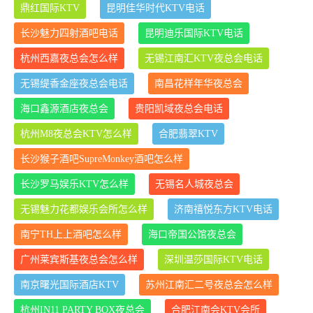
鼎红国际KTV
昆明佳华时代KTV电话
长沙魅力四射酒吧电话
昆明迪乐国际KTV电话
杭州西嘉夜总会怎么样
无锡江南汇KTV夜总会电话
无锡缇香金座夜总会电话
南昌花样年华夜总会
海口鑫源酒店夜总会
贵阳凯域夜总会电话
杭州M8夜总会KTV怎么样
合肥翡翠KTV
长沙猴子酒吧SupreMonkey酒吧怎么样
长沙罗马娱乐KTV怎么样
无锡名人城夜总会
无锡魅力花都娱乐会所怎么样
济南禧悦东方KTV电话
南宁TH上上酒吧怎么样
海口帝国公馆夜总会
广州莱宾斯基夜总会怎么样
深圳温莎国际KTV电话
南京曙光国际酒店KTV
苏州江南汇二号夜总会怎么样
杭州IN11 PARTY BOX夜总会
合肥江南会KTV会所