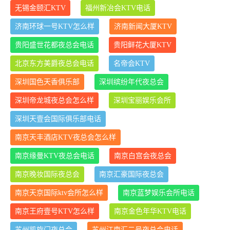
无锡金颐汇KTV
福州新冶会KTV电话
济南环球一号KTV怎么样
济南新闻大厦KTV
贵阳盛世花都夜总会电话
贵阳鲜花大厦KTV
北京东方美爵夜总会电话
名帝会KTV
深圳国色天香俱乐部
深圳缤纷年代夜总会
深圳帝龙城夜总会怎么样
深圳宝丽娱乐会所
深圳天壹会国际俱乐部电话
南京天丰酒店KTV夜总会怎么样
南京缘曼KTV夜总会电话
南京白宫会夜总会
南京晚妆国际夜总会
南京汇豪国际夜总会
南京天京国际ktv会所怎么样
南京蓝梦娱乐会所电话
南京王府壹号KTV怎么样
南京金色年华KTV电话
苏州凯旋门夜总会
苏州江南汇二号夜总会电话