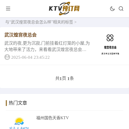
与
“武汉煌宫夜总会怎么样”
相关的标签 >
武汉煌宫夜总会
武汉的夜,更为沉寂,门前挂着红灯笼的小屋,为
大地带来了活力，来看看武汉煌宫夜总会
吧！夜晚的星空在这里,特别的璀璨明亮。下
2025-06-04 23:45:22
面是它的详情一、武汉煌宫夜总会酒水消费
马爹利蓝带 6280、百龄坛21年 588...
共
页
条
1
1
热门文章
福州国色天香KTV