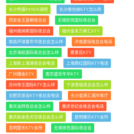
长沙熊猫PANDA酒吧
长沙维也纳KTV怎么样
西安金玉皇朝夜总会
无锡凯悦国际夜总会
福州维纳斯国际夜总会
福州皇家万豪汇KTV
南昌环球嘉年华夜总会怎么样
济南嘉恒夜总会电话
北京海航国际夜总会怎么样
雾里花KTV
上海新上海滩夜总会电话
上海鼎红国际KTV电话
广州穗金KTV
南京盛世年华KTV
苏州帝王国际KTV怎么样
宁波君临夜总会怎么样
合肥京浙会KTV夜总会电话
长沙星辰汇城市客厅
重庆迪拜夜总会怎么样
重庆世纪会夜总会电话
重庆新金色天空夜总会怎么样
昆明臻乐KTV会所
昆明楚天KTV会所
无锡夜色国际夜总会