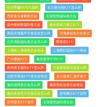
长沙熊猫PANDA酒吧
长沙维也纳KTV怎么样
西安金玉皇朝夜总会
无锡凯悦国际夜总会
福州维纳斯国际夜总会
福州皇家万豪汇KTV
南昌环球嘉年华夜总会怎么样
济南嘉恒夜总会电话
北京海航国际夜总会怎么样
雾里花KTV
上海新上海滩夜总会电话
上海鼎红国际KTV电话
广州穗金KTV
南京盛世年华KTV
苏州帝王国际KTV怎么样
宁波君临夜总会怎么样
合肥京浙会KTV夜总会电话
长沙星辰汇城市客厅
重庆迪拜夜总会怎么样
重庆世纪会夜总会电话
重庆新金色天空夜总会怎么样
昆明臻乐KTV会所
昆明楚天KTV会所
无锡夜色国际夜总会