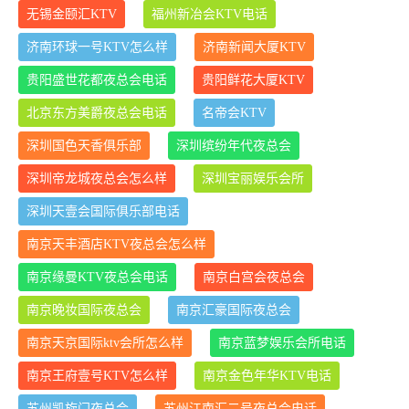
无锡金颐汇KTV
福州新冶会KTV电话
济南环球一号KTV怎么样
济南新闻大厦KTV
贵阳盛世花都夜总会电话
贵阳鲜花大厦KTV
北京东方美爵夜总会电话
名帝会KTV
深圳国色天香俱乐部
深圳缤纷年代夜总会
深圳帝龙城夜总会怎么样
深圳宝丽娱乐会所
深圳天壹会国际俱乐部电话
南京天丰酒店KTV夜总会怎么样
南京缘曼KTV夜总会电话
南京白宫会夜总会
南京晚妆国际夜总会
南京汇豪国际夜总会
南京天京国际ktv会所怎么样
南京蓝梦娱乐会所电话
南京王府壹号KTV怎么样
南京金色年华KTV电话
苏州凯旋门夜总会
苏州江南汇二号夜总会电话