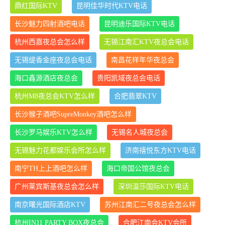
鼎红国际KTV
昆明佳华时代KTV电话
长沙魅力四射酒吧电话
昆明迪乐国际KTV电话
杭州西嘉夜总会怎么样
无锡江南汇KTV夜总会电话
无锡缇香金座夜总会电话
南昌花样年华夜总会
海口鑫源酒店夜总会
贵阳凯域夜总会电话
杭州M8夜总会KTV怎么样
合肥翡翠KTV
长沙猴子酒吧SupreMonkey酒吧怎么样
长沙罗马娱乐KTV怎么样
无锡名人城夜总会
无锡魅力花都娱乐会所怎么样
济南禧悦东方KTV电话
南宁TH上上酒吧怎么样
海口帝国公馆夜总会
广州莱宾斯基夜总会怎么样
深圳温莎国际KTV电话
南京曙光国际酒店KTV
苏州江南汇二号夜总会怎么样
杭州IN11 PARTY BOX夜总会
合肥江南会KTV会所