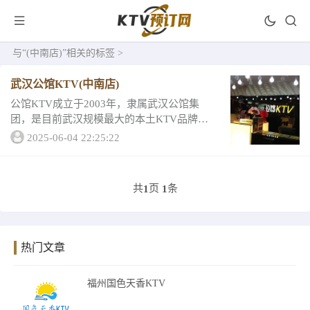
与
“(中南店)”
相关的标签 >
武汉公馆KTV(中南店)
公馆KTV成立于2003年，隶属武汉公馆集
团，是目前武汉规模最大的本土KTV品牌之
一，产品矩阵包含“尚公馆”、“誉公馆”等。旗
2025-06-04 22:25:22
下大部分门店设计一反常见夜...
共
页
条
1
1
热门文章
福州国色天香KTV