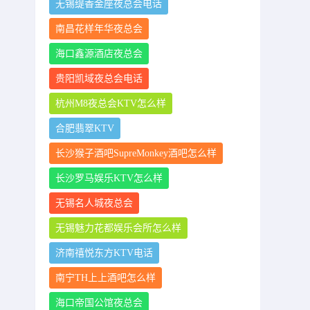
无锡缇香金座夜总会电话
南昌花样年华夜总会
海口鑫源酒店夜总会
贵阳凯域夜总会电话
杭州M8夜总会KTV怎么样
合肥翡翠KTV
长沙猴子酒吧SupreMonkey酒吧怎么样
长沙罗马娱乐KTV怎么样
无锡名人城夜总会
无锡魅力花都娱乐会所怎么样
济南禧悦东方KTV电话
南宁TH上上酒吧怎么样
海口帝国公馆夜总会