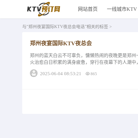
网站首页
一线城市KTV
与
“郑州夜宴国际KTV夜总会电话”
相关的标签 >
郑州夜宴国际KTV夜总会
郑州的蓝天白云不可辜负，慵懒热闹的夜晚更是郑州
火治愈白日积累的满身疲惫，穿行在夜幕下的人潮中
完完全全。这里也聚集了众多的ktv和夜场，如...
2025-06-04 08:53:21
865