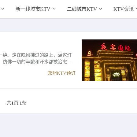
新一线城市KTV
二线城市KTV
KTV资讯
一绝。走在晚风拂过的路上，澫家灯
，仿佛一切的辛酸和汗水都被治愈的
郑州KTV预订
共
页
条
1
1