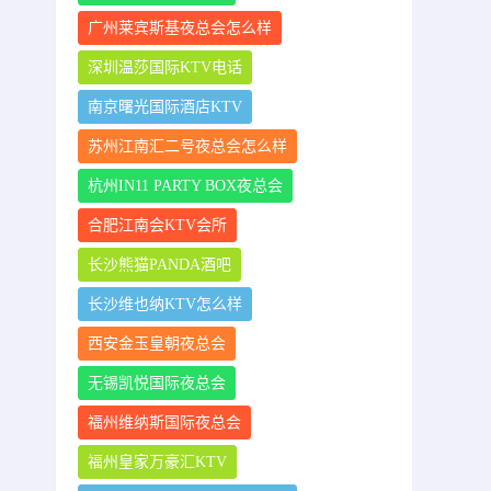
广州莱宾斯基夜总会怎么样
深圳温莎国际KTV电话
南京曙光国际酒店KTV
苏州江南汇二号夜总会怎么样
杭州IN11 PARTY BOX夜总会
合肥江南会KTV会所
长沙熊猫PANDA酒吧
长沙维也纳KTV怎么样
西安金玉皇朝夜总会
无锡凯悦国际夜总会
福州维纳斯国际夜总会
福州皇家万豪汇KTV