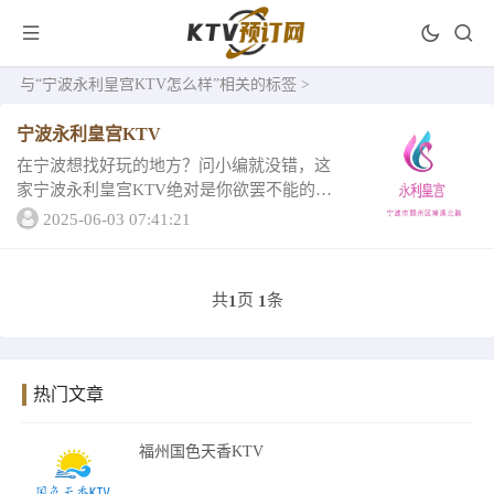
与
“宁波永利皇宫KTV怎么样”
相关的标签 >
宁波永利皇宫KTV
在宁波想找好玩的地方？问小编就没错，这
家宁波永利皇宫KTV绝对是你欲罢不能的，
那里的夜生活丰富多彩！今天小编就为大家
2025-06-03 07:41:21
整理了宁波永利皇宫KTV的详情！1、宁波永
利皇宫KTV装修金碧辉煌，在黑夜中闪闪发
光...
共
页
条
1
1
热门文章
福州国色天香KTV