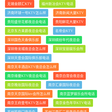
无锡金颐汇KTV
福州新冶会KTV电话
济南环球一号KTV怎么样
济南新闻大厦KTV
贵阳盛世花都夜总会电话
贵阳鲜花大厦KTV
北京东方美爵夜总会电话
名帝会KTV
深圳国色天香俱乐部
深圳缤纷年代夜总会
深圳帝龙城夜总会怎么样
深圳宝丽娱乐会所
深圳天壹会国际俱乐部电话
南京天丰酒店KTV夜总会怎么样
南京缘曼KTV夜总会电话
南京白宫会夜总会
南京晚妆国际夜总会
南京汇豪国际夜总会
南京天京国际ktv会所怎么样
南京蓝梦娱乐会所电话
南京王府壹号KTV怎么样
南京金色年华KTV电话
苏州凯旋门夜总会
苏州江南汇二号夜总会电话