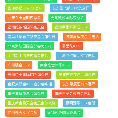
长沙熊猫PANDA酒吧
长沙维也纳KTV怎么样
西安金玉皇朝夜总会
无锡凯悦国际夜总会
福州维纳斯国际夜总会
福州皇家万豪汇KTV
南昌环球嘉年华夜总会怎么样
济南嘉恒夜总会电话
北京海航国际夜总会怎么样
雾里花KTV
上海新上海滩夜总会电话
上海鼎红国际KTV电话
广州穗金KTV
南京盛世年华KTV
苏州帝王国际KTV怎么样
宁波君临夜总会怎么样
合肥京浙会KTV夜总会电话
长沙星辰汇城市客厅
重庆迪拜夜总会怎么样
重庆世纪会夜总会电话
重庆新金色天空夜总会怎么样
昆明臻乐KTV会所
昆明楚天KTV会所
无锡夜色国际夜总会