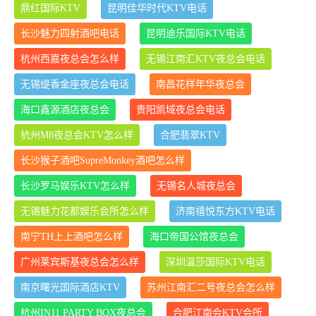
鼎红国际KTV
昆明佳华时代KTV电话
长沙魅力四射酒吧电话
昆明迪乐国际KTV电话
杭州西嘉夜总会怎么样
无锡江南汇KTV夜总会电话
无锡缇香金座夜总会电话
南昌花样年华夜总会
海口鑫源酒店夜总会
贵阳凯域夜总会电话
杭州M8夜总会KTV怎么样
合肥翡翠KTV
长沙猴子酒吧SupreMonkey酒吧怎么样
长沙罗马娱乐KTV怎么样
无锡名人城夜总会
无锡魅力花都娱乐会所怎么样
济南禧悦东方KTV电话
南宁TH上上酒吧怎么样
海口帝国公馆夜总会
广州莱宾斯基夜总会怎么样
深圳温莎国际KTV电话
南京曙光国际酒店KTV
苏州江南汇二号夜总会怎么样
杭州IN11 PARTY BOX夜总会
合肥江南会KTV会所