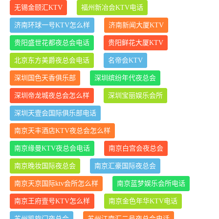
无锡金颐汇KTV
福州新冶会KTV电话
济南环球一号KTV怎么样
济南新闻大厦KTV
贵阳盛世花都夜总会电话
贵阳鲜花大厦KTV
北京东方美爵夜总会电话
名帝会KTV
深圳国色天香俱乐部
深圳缤纷年代夜总会
深圳帝龙城夜总会怎么样
深圳宝丽娱乐会所
深圳天壹会国际俱乐部电话
南京天丰酒店KTV夜总会怎么样
南京缘曼KTV夜总会电话
南京白宫会夜总会
南京晚妆国际夜总会
南京汇豪国际夜总会
南京天京国际ktv会所怎么样
南京蓝梦娱乐会所电话
南京王府壹号KTV怎么样
南京金色年华KTV电话
苏州凯旋门夜总会
苏州江南汇二号夜总会电话