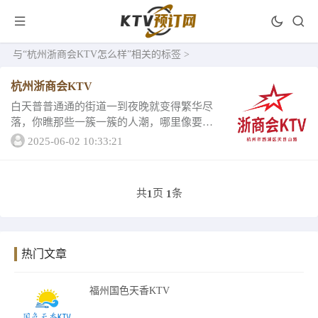
与
“杭州浙商会KTV怎么样”
相关的标签 >
杭州浙商会KTV
白天普普通通的街道一到夜晚就变得繁华尽
落，你瞧那些一簇一簇的人潮，哪里像要休
止的样子？那些叫卖的摊贩，轰鸣的车辆，
2025-06-02 10:33:21
都在宣誓着这座繁荣的城市现在夜晚的主
场，高楼在灯光的照应下更加烨烨生辉，夜
生活如此丰富...
共
页
条
1
1
热门文章
福州国色天香KTV