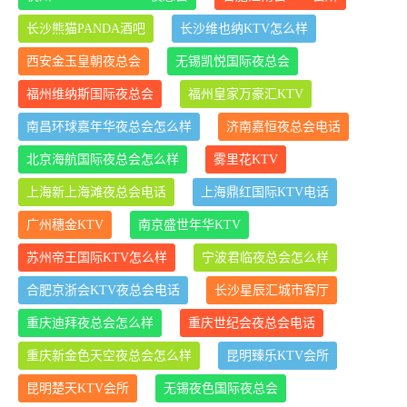
长沙熊猫PANDA酒吧
长沙维也纳KTV怎么样
西安金玉皇朝夜总会
无锡凯悦国际夜总会
福州维纳斯国际夜总会
福州皇家万豪汇KTV
南昌环球嘉年华夜总会怎么样
济南嘉恒夜总会电话
北京海航国际夜总会怎么样
雾里花KTV
上海新上海滩夜总会电话
上海鼎红国际KTV电话
广州穗金KTV
南京盛世年华KTV
苏州帝王国际KTV怎么样
宁波君临夜总会怎么样
合肥京浙会KTV夜总会电话
长沙星辰汇城市客厅
重庆迪拜夜总会怎么样
重庆世纪会夜总会电话
重庆新金色天空夜总会怎么样
昆明臻乐KTV会所
昆明楚天KTV会所
无锡夜色国际夜总会