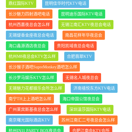
鼎红国际KTV
昆明佳华时代KTV电话
长沙魅力四射酒吧电话
昆明迪乐国际KTV电话
杭州西嘉夜总会怎么样
无锡江南汇KTV夜总会电话
无锡缇香金座夜总会电话
南昌花样年华夜总会
海口鑫源酒店夜总会
贵阳凯域夜总会电话
杭州M8夜总会KTV怎么样
合肥翡翠KTV
长沙猴子酒吧SupreMonkey酒吧怎么样
长沙罗马娱乐KTV怎么样
无锡名人城夜总会
无锡魅力花都娱乐会所怎么样
济南禧悦东方KTV电话
南宁TH上上酒吧怎么样
海口帝国公馆夜总会
广州莱宾斯基夜总会怎么样
深圳温莎国际KTV电话
南京曙光国际酒店KTV
苏州江南汇二号夜总会怎么样
杭州IN11 PARTY BOX夜总会
合肥江南会KTV会所