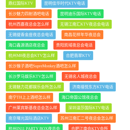
鼎红国际KTV
昆明佳华时代KTV电话
长沙魅力四射酒吧电话
昆明迪乐国际KTV电话
杭州西嘉夜总会怎么样
无锡江南汇KTV夜总会电话
无锡缇香金座夜总会电话
南昌花样年华夜总会
海口鑫源酒店夜总会
贵阳凯域夜总会电话
杭州M8夜总会KTV怎么样
合肥翡翠KTV
长沙猴子酒吧SupreMonkey酒吧怎么样
长沙罗马娱乐KTV怎么样
无锡名人城夜总会
无锡魅力花都娱乐会所怎么样
济南禧悦东方KTV电话
南宁TH上上酒吧怎么样
海口帝国公馆夜总会
广州莱宾斯基夜总会怎么样
深圳温莎国际KTV电话
南京曙光国际酒店KTV
苏州江南汇二号夜总会怎么样
杭州IN11 PARTY BOX夜总会
合肥江南会KTV会所