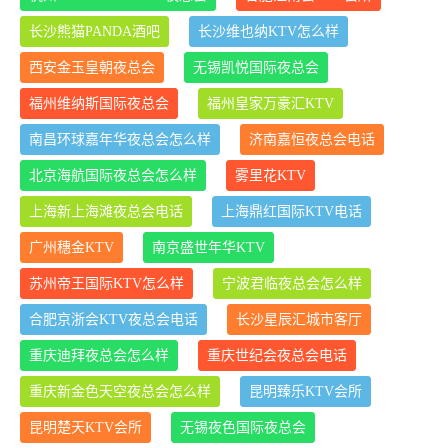
长沙熊猫PANDA酒吧
长沙维也纳KTV怎么样
西安金玉皇朝夜总会
无锡凯悦国际夜总会
福州维纳斯国际夜总会
福州皇家万豪汇KTV
南昌环球嘉年华夜总会怎么样
济南嘉恒夜总会电话
北京海航国际夜总会怎么样
雾里花KTV
上海新上海滩夜总会电话
上海鼎红国际KTV电话
广州穗金KTV
南京盛世年华KTV
苏州帝王国际KTV怎么样
宁波君临夜总会怎么样
合肥京浙会KTV夜总会电话
长沙星辰汇城市客厅
重庆迪拜夜总会怎么样
重庆世纪会夜总会电话
重庆新金色天空夜总会怎么样
昆明臻乐KTV会所
昆明楚天KTV会所
无锡夜色国际夜总会