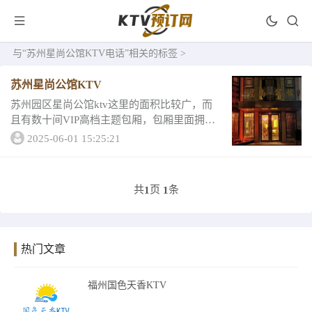
与
“苏州星尚公馆KTV电话”
相关的标签 >
苏州星尚公馆KTV
苏州园区星尚公馆ktv这里的面积比较广，而
且有数十间VIP高档主题包厢，包厢里面拥有
高质量的硬件设施，专业的K歌设备，良好的
2025-06-01 15:25:21
音响音效，成为现在广大消费者们的爱。苏
州星尚公馆KTV包厢消费指南；小包厢1...
共
页
条
1
1
热门文章
福州国色天香KTV