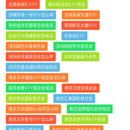
无锡金颐汇KTV
福州新冶会KTV电话
济南环球一号KTV怎么样
济南新闻大厦KTV
贵阳盛世花都夜总会电话
贵阳鲜花大厦KTV
北京东方美爵夜总会电话
名帝会KTV
深圳国色天香俱乐部
深圳缤纷年代夜总会
深圳帝龙城夜总会怎么样
深圳宝丽娱乐会所
深圳天壹会国际俱乐部电话
南京天丰酒店KTV夜总会怎么样
南京缘曼KTV夜总会电话
南京白宫会夜总会
南京晚妆国际夜总会
南京汇豪国际夜总会
南京天京国际ktv会所怎么样
南京蓝梦娱乐会所电话
南京王府壹号KTV怎么样
南京金色年华KTV电话
苏州凯旋门夜总会
苏州江南汇二号夜总会电话