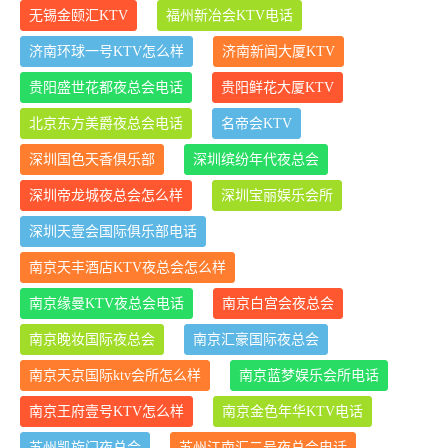
无锡金颐汇KTV
福州新冶会KTV电话
济南环球一号KTV怎么样
济南新闻大厦KTV
贵阳盛世花都夜总会电话
贵阳鲜花大厦KTV
北京东方美爵夜总会电话
名帝会KTV
深圳国色天香俱乐部
深圳缤纷年代夜总会
深圳帝龙城夜总会怎么样
深圳宝丽娱乐会所
深圳天壹会国际俱乐部电话
南京天丰酒店KTV夜总会怎么样
南京缘曼KTV夜总会电话
南京白宫会夜总会
南京晚妆国际夜总会
南京汇豪国际夜总会
南京天京国际ktv会所怎么样
南京蓝梦娱乐会所电话
南京王府壹号KTV怎么样
南京金色年华KTV电话
苏州凯旋门夜总会
苏州江南汇二号夜总会电话