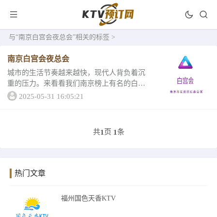
与
“南京白宫会夜总会”
相关的标签 >
南京白宫会夜总会
城市的生活节奏越来越快，现代人背负着沉
重的压力。来看看我们南京榜上有名的白宫
会夜总会吧！跟小编一起来夜晚的世界放松
2025-05-31 16:05:21
一下，现在我们一起来看看他的详情南京白
宫会夜总会以创新文娱模式的不断探索姿态
引领着行业...
共
页
条
1
1
热门文章
福州国色天香KTV