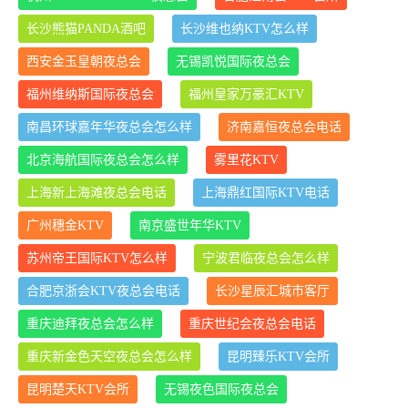
长沙熊猫PANDA酒吧
长沙维也纳KTV怎么样
西安金玉皇朝夜总会
无锡凯悦国际夜总会
福州维纳斯国际夜总会
福州皇家万豪汇KTV
南昌环球嘉年华夜总会怎么样
济南嘉恒夜总会电话
北京海航国际夜总会怎么样
雾里花KTV
上海新上海滩夜总会电话
上海鼎红国际KTV电话
广州穗金KTV
南京盛世年华KTV
苏州帝王国际KTV怎么样
宁波君临夜总会怎么样
合肥京浙会KTV夜总会电话
长沙星辰汇城市客厅
重庆迪拜夜总会怎么样
重庆世纪会夜总会电话
重庆新金色天空夜总会怎么样
昆明臻乐KTV会所
昆明楚天KTV会所
无锡夜色国际夜总会