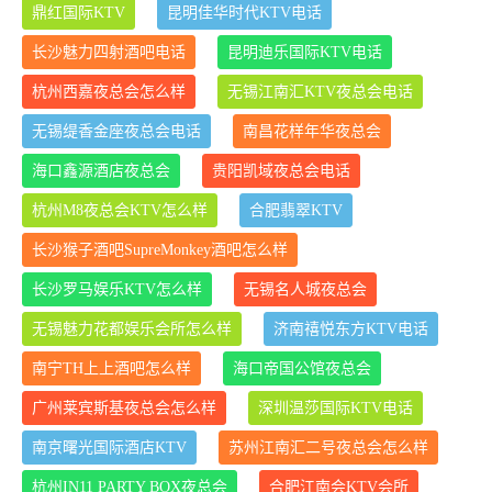
鼎红国际KTV
昆明佳华时代KTV电话
长沙魅力四射酒吧电话
昆明迪乐国际KTV电话
杭州西嘉夜总会怎么样
无锡江南汇KTV夜总会电话
无锡缇香金座夜总会电话
南昌花样年华夜总会
海口鑫源酒店夜总会
贵阳凯域夜总会电话
杭州M8夜总会KTV怎么样
合肥翡翠KTV
长沙猴子酒吧SupreMonkey酒吧怎么样
长沙罗马娱乐KTV怎么样
无锡名人城夜总会
无锡魅力花都娱乐会所怎么样
济南禧悦东方KTV电话
南宁TH上上酒吧怎么样
海口帝国公馆夜总会
广州莱宾斯基夜总会怎么样
深圳温莎国际KTV电话
南京曙光国际酒店KTV
苏州江南汇二号夜总会怎么样
杭州IN11 PARTY BOX夜总会
合肥江南会KTV会所