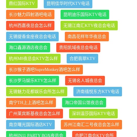
鼎红国际KTV
昆明佳华时代KTV电话
长沙魅力四射酒吧电话
昆明迪乐国际KTV电话
杭州西嘉夜总会怎么样
无锡江南汇KTV夜总会电话
无锡缇香金座夜总会电话
南昌花样年华夜总会
海口鑫源酒店夜总会
贵阳凯域夜总会电话
杭州M8夜总会KTV怎么样
合肥翡翠KTV
长沙猴子酒吧SupreMonkey酒吧怎么样
长沙罗马娱乐KTV怎么样
无锡名人城夜总会
无锡魅力花都娱乐会所怎么样
济南禧悦东方KTV电话
南宁TH上上酒吧怎么样
海口帝国公馆夜总会
广州莱宾斯基夜总会怎么样
深圳温莎国际KTV电话
南京曙光国际酒店KTV
苏州江南汇二号夜总会怎么样
杭州IN11 PARTY BOX夜总会
合肥江南会KTV会所