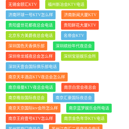
无锡金颐汇KTV
福州新冶会KTV电话
济南环球一号KTV怎么样
济南新闻大厦KTV
贵阳盛世花都夜总会电话
贵阳鲜花大厦KTV
北京东方美爵夜总会电话
名帝会KTV
深圳国色天香俱乐部
深圳缤纷年代夜总会
深圳帝龙城夜总会怎么样
深圳宝丽娱乐会所
深圳天壹会国际俱乐部电话
南京天丰酒店KTV夜总会怎么样
南京缘曼KTV夜总会电话
南京白宫会夜总会
南京晚妆国际夜总会
南京汇豪国际夜总会
南京天京国际ktv会所怎么样
南京蓝梦娱乐会所电话
南京王府壹号KTV怎么样
南京金色年华KTV电话
苏州凯旋门夜总会
苏州江南汇二号夜总会电话