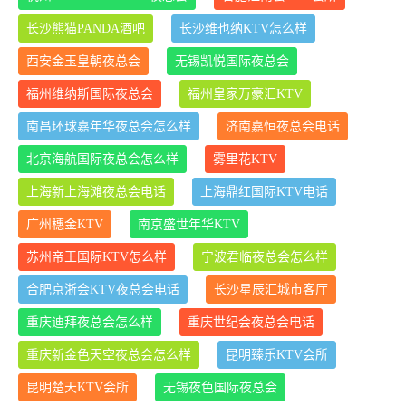
长沙熊猫PANDA酒吧
长沙维也纳KTV怎么样
西安金玉皇朝夜总会
无锡凯悦国际夜总会
福州维纳斯国际夜总会
福州皇家万豪汇KTV
南昌环球嘉年华夜总会怎么样
济南嘉恒夜总会电话
北京海航国际夜总会怎么样
雾里花KTV
上海新上海滩夜总会电话
上海鼎红国际KTV电话
广州穗金KTV
南京盛世年华KTV
苏州帝王国际KTV怎么样
宁波君临夜总会怎么样
合肥京浙会KTV夜总会电话
长沙星辰汇城市客厅
重庆迪拜夜总会怎么样
重庆世纪会夜总会电话
重庆新金色天空夜总会怎么样
昆明臻乐KTV会所
昆明楚天KTV会所
无锡夜色国际夜总会