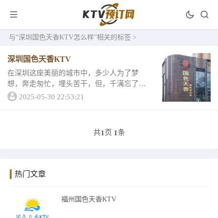
与
“深圳国色天香KTV怎么样”
相关的标签 >
深圳国色天香KTV
在深圳这座美丽的城市中，多少人为了梦
想，奔走匆忙，埋头苦干，但，千澫忘了欣
赏这座城市的美丽。尤其在夜晚，独特的夜
2025-05-30 22:53:21
生活散发着独特的魅力。今日王经理要向大
伙儿强烈推荐一间能够丰富多彩人们夜生活
文化，轻松玩...
共
页
条
1
1
热门文章
福州国色天香KTV