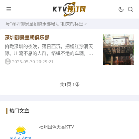
与
“深圳御景皇朝俱乐部电话”
相关的标签 >
深圳御景皇朝俱乐部
俯瞰深圳的夜晚，落日西沉，把橘红涂满天
际。川流不息的人群，络绎不绝的车辆，在
这个夜晚，每个人都有着不一样的期盼。生
2025-05-30 20:29:21
活中很多人少不了应酬，吃饭喝酒娱乐是少
不了的应酬，因此在这里来和你浅谈一下这
娱乐的魅力...
共
页
条
1
1
热门文章
福州国色天香KTV