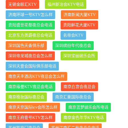
无锡金颐汇KTV
福州新冶会KTV电话
济南环球一号KTV怎么样
济南新闻大厦KTV
贵阳盛世花都夜总会电话
贵阳鲜花大厦KTV
北京东方美爵夜总会电话
名帝会KTV
深圳国色天香俱乐部
深圳缤纷年代夜总会
深圳帝龙城夜总会怎么样
深圳宝丽娱乐会所
深圳天壹会国际俱乐部电话
南京天丰酒店KTV夜总会怎么样
南京缘曼KTV夜总会电话
南京白宫会夜总会
南京晚妆国际夜总会
南京汇豪国际夜总会
南京天京国际ktv会所怎么样
南京蓝梦娱乐会所电话
南京王府壹号KTV怎么样
南京金色年华KTV电话
苏州凯旋门夜总会
苏州江南汇二号夜总会电话