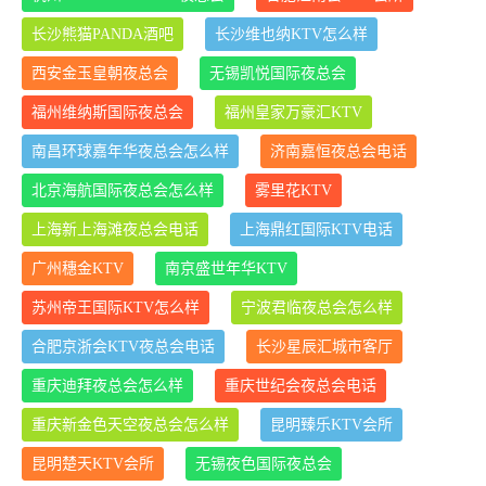
长沙熊猫PANDA酒吧
长沙维也纳KTV怎么样
西安金玉皇朝夜总会
无锡凯悦国际夜总会
福州维纳斯国际夜总会
福州皇家万豪汇KTV
南昌环球嘉年华夜总会怎么样
济南嘉恒夜总会电话
北京海航国际夜总会怎么样
雾里花KTV
上海新上海滩夜总会电话
上海鼎红国际KTV电话
广州穗金KTV
南京盛世年华KTV
苏州帝王国际KTV怎么样
宁波君临夜总会怎么样
合肥京浙会KTV夜总会电话
长沙星辰汇城市客厅
重庆迪拜夜总会怎么样
重庆世纪会夜总会电话
重庆新金色天空夜总会怎么样
昆明臻乐KTV会所
昆明楚天KTV会所
无锡夜色国际夜总会