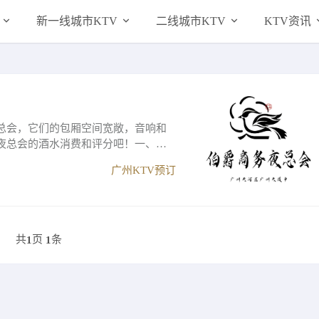
新一线城市KTV
二线城市KTV
KTV资讯
总会，它们的包厢空间宽敞，音响和
夜总会的酒水消费和评分吧！一、广
广州KTV预订
共
页
条
1
1