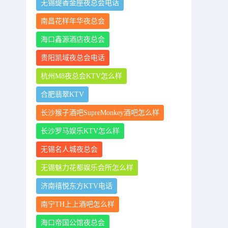
无锡缇香金座夜总会电话
南昌花样年华夜总会
海口鑫源酒店夜总会
贵阳凯域夜总会电话
杭州M8夜总会KTV怎么样
合肥翡翠KTV
长沙猴子酒吧SupreMonkey酒吧怎么样
长沙罗马娱乐KTV怎么样
无锡名人城夜总会
无锡魅力花都娱乐会所怎么样
济南禧悦东方KTV电话
南宁TH上上酒吧怎么样
海口帝国公馆夜总会