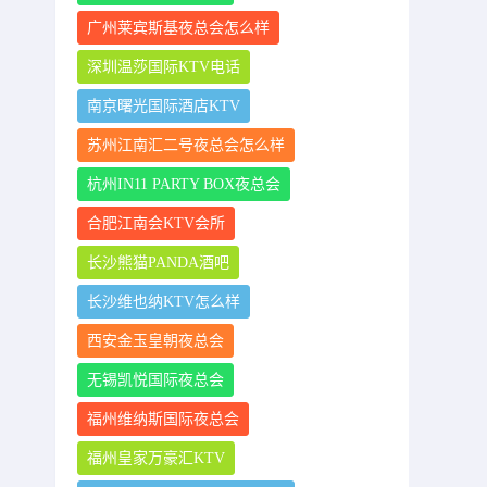
广州莱宾斯基夜总会怎么样
深圳温莎国际KTV电话
南京曙光国际酒店KTV
苏州江南汇二号夜总会怎么样
杭州IN11 PARTY BOX夜总会
合肥江南会KTV会所
长沙熊猫PANDA酒吧
长沙维也纳KTV怎么样
西安金玉皇朝夜总会
无锡凯悦国际夜总会
福州维纳斯国际夜总会
福州皇家万豪汇KTV