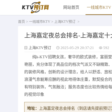
网站首页
一线城市KTV
首页
>
一线城市KTV
>
上海KTV预订
>
上海嘉定夜总会排名-上海嘉定十
上海KTV预订
2025-05-29 20:37:21
592
纯k-KTV招聘女孩，奢华的欧式装修，富
艳丽，充分体现了高品位的档次气派又不缺精致
的装修风格，创新的设计理念，给人以舒适、放
浪漫气息觥筹应酬的视此地得体庄重，默契投合
有特别装饰，气氛融洽；服务态度也比较热情给
的视觉印象
地址：
上海嘉定夜总会排名
（到店请先提前预订