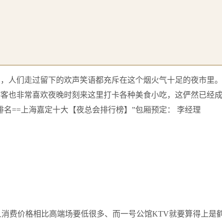
声，人们走过留下的欢声笑语都充斥在这个烟火气十足的夜市里
游客也非常喜欢夜晚时刻来这里打卡各种美食小吃，这俨然已经
名==上海嘉定十大【夜总会排行榜】”包厢预定： 李经理
且消费价格相比高端场要低很多、而一号公馆KTV就要算得上是