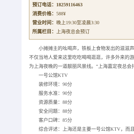
预订电话：
18259116463
消费价格：
588¥
营业时间：
晚上19:30至凌晨3:30
所属栏目：
上海夜总会预订
小摊摊主的吆喝声，铁板上食物发出的滋滋
不仅当地人爱来这里吃吃喝喝逛逛，许多外来的
为上海夜晚的一道靓丽风景线。“上海嘉定夜总会排
一号公馆KTV
装修环境：90分
服务水准：90分
资源质量：88分
安全问题：88分
客户口碑：85分
综合评述：上海还是主要一号公馆KTV，而