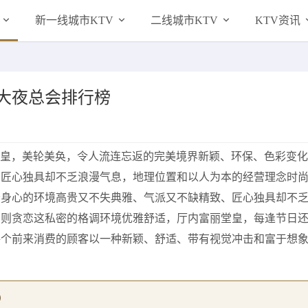
新一线城市KTV
二线城市KTV
KTV资讯
大夜总会排行榜
丽堂皇，美轮美奂，令人流连忘返的完美境界新颖、环保、色彩变化
、匠心独具却不乏浪漫气息，地理位置和以人为本的经营理念时
松身心的环境高贵又不失典雅、气派又不缺精致、匠心独具却不
的则贪恋这私密的格调环境优雅舒适，厅内富丽堂皇，每逢节日
每个前来消费的顾客以一种新颖、舒适、带有视觉冲击和富于想
）