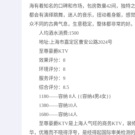
海有着知名的口碑和市场，包房数量42间，独特
都会有演绎跳舞，迷人的音乐，扭动着身躯，感
众不同的古典气息，生意稳定，整体都非常的好
人均酒水消费:1500
地址:上海市嘉定区曹安公路2024号
至尊豪爵KTV
效果评分：8
环境评分：8
服务评分：9
综合评分：8.5
1180——容纳 8人 {{容纳4男4女}}
1380——容纳10人
1680——容纳14人
至尊豪爵KTV是上海人气旺的商务KTV，
华，优雅而不晓得浮夸，是经得起国际审美检测