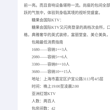
前一亮。而且音响设备堪称一流。尚座的包间全
跃的气氛中，体验到身临其境的视听觉盛宴。
糖果会国际KTV：
糖果会国际KTV又闪亮登录的高档次会所，
格，典雅奢华的英式装修，富丽堂皇、美仑美奂
包厢最低消费指南
1680——容纳1==3人
2080——容纳5==6人
3380——容纳8==10人
3680——容纳10==15人
地址：上海市嘉定区沪宜公路3113号4/5层
时间：晚上19:00至凌晨2:00
亚洲红馆KTV
人数：两百人
包房间数：42