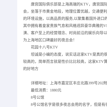
唐宫国际俱乐部是上海高端的KTV，唐宫国
会，坐落于市黄金地段，地理位置优越，交通便利，
的环境设施，以高品质的服务,以聚集着国外进口
其中拥有着皇家贵族气息和风格迥异豪华典雅的V
潢、客户至上的经营理念、时尚前沿的娱乐向导
为上海地区口碑最好的夜总会！
花园十八号KTV
坦诚是小编的态度，说实话这家KTV是真的很
较高的，简单而言就是性价比比较高，这家KTV
的好地方
详细地址：上海市嘉定区丰庄北路399号202
最低消费：1880元
8号公馆
8号公馆名字是很多夜总会用的名字，但是有