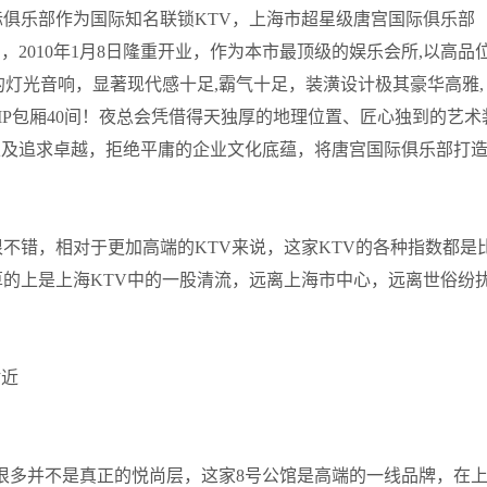
际俱乐部作为国际知名联锁KTV，上海市超星级唐宫国际俱乐部
2010年1月8日隆重开业，作为本市最顶级的娱乐会所,以高品
的灯光音响，显著现代感十足,霸气十足，装潢设计极其豪华高雅,
IP包厢40间！夜总会凭借得天独厚的地理位置、匠心独到的艺术
以及追求卓越，拒绝平庸的企业文化底蕴，将唐宫国际俱乐部打
不错，相对于更加高端的KTV来说，这家KTV的各种指数都是
算的上是上海KTV中的一股清流，远离上海市中心，远离世俗纷
附近
很多并不是真正的悦尚层，这家8号公馆是高端的一线品牌，在