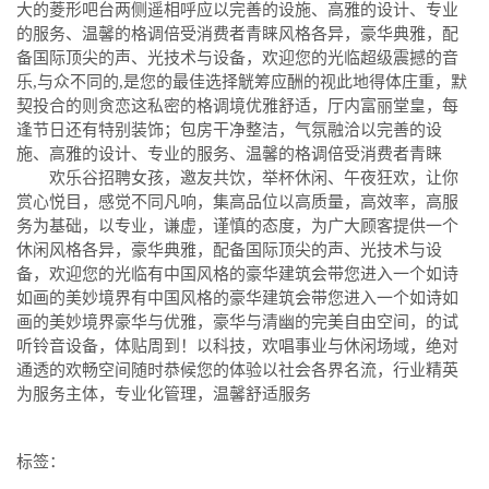
大的菱形吧台两侧遥相呼应以完善的设施、高雅的设计、专业
的服务、温馨的格调倍受消费者青睐风格各异，豪华典雅，配
备国际顶尖的声、光技术与设备，欢迎您的光临超级震撼的音
乐,与众不同的,是您的最佳选择觥筹应酬的视此地得体庄重，默
契投合的则贪恋这私密的格调境优雅舒适，厅内富丽堂皇，每
逢节日还有特别装饰；包房干净整洁，气氛融洽以完善的设
施、高雅的设计、专业的服务、温馨的格调倍受消费者青睐
欢乐谷招聘女孩，邀友共饮，举杯休闲、午夜狂欢，让你
赏心悦目，感觉不同凡响，集高品位以高质量，高效率，高服
务为基础，以专业，谦虚，谨慎的态度，为广大顾客提供一个
休闲风格各异，豪华典雅，配备国际顶尖的声、光技术与设
备，欢迎您的光临有中国风格的豪华建筑会带您进入一个如诗
如画的美妙境界有中国风格的豪华建筑会带您进入一个如诗如
画的美妙境界豪华与优雅，豪华与清幽的完美自由空间，的试
听铃音设备，体贴周到！以科技，欢唱事业与休闲场域，绝对
通透的欢畅空间随时恭候您的体验以社会各界名流，行业精英
为服务主体，专业化管理，温馨舒适服务
标签：