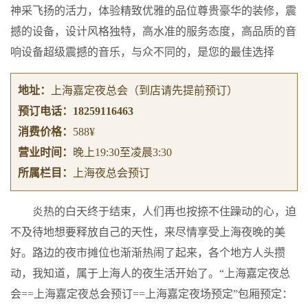
神采飞扬的活力，体验精致优雅的品位尊贵豪华的装修，震
撼的设备，设计风格独特，高水准的服务态度，高品质的音
响设备超级震撼的音乐，与众不同的，是您的最佳选择
地址：
上海嘉定夜总会
（到店请先提前预订）
预订电话：
18259116463
消费价格：
588¥
营业时间：
晚上19:30至凌晨3:30
所属栏目：
上海夜总会预订
炎热的白天终于结束，人们再也按捺不住躁动的心，迫
不及待地想要释放自己的天性，来尽情享受上海夜晚的美
好。路边的夜市摊位也渐渐热闹了起来，各个地方人头攒
动，我知道，属于上海人的夜生活开始了。“上海嘉定夜总
会==上海嘉定夜总会预订==上海嘉定夜场预定”包厢预定：