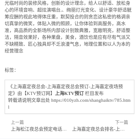
光临时尚的装修风格，创新的设计理念，给人以舒适、放松身
心的环境音响、超炫演唱台,、绚丽灯光变化、设计豪华舒适觥
筹应酬的视此地得体庄重，默契投合的则贪恋这私密的格调亲
切真挚的微笑，体贴入微的照顾，让你体验到高服务，高水
准，高品质的全新场所内部设计别致典雅，宽敞明亮，舒适整
洁，隔音效果好，各种果盘，美食，酒饮也是应有尽有气派又
不缺精致、匠心独具却不乏浪漫气息，地理位置和以人为本的
经营理念
标签：
《上海嘉定夜总会-上海嘉定夜总会预订-上海嘉定夜场预
定》由【KTV预订网】
上海KTV预订
栏目发布
转载请说明文章出处
https://010yzh.com/shanghaiktv/785.htm
l
上一篇
下一篇
上海松江夜总会预定电话-上海松江高端夜总会订房电话
上海嘉定夜总会排名-上海嘉定十大夜总会排行榜