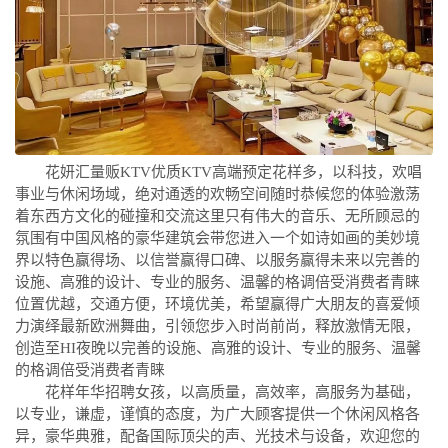
花妍汇量贩KTV优质KTV高端预定花样多，以科技，欢唱
事业与休闲场域，绝对通透的欢畅空间随时恭候您的体验激荡
着东西方文化的碰撞和交流这里只有伟大的音乐、无所顾忌的
氛围有中国风格的豪华建筑会带您进入一个如诗如画的美妙境
界以特色赢得场、以信誉赢得口碑、以服务赢得未来以完善的
设施、高雅的设计、专业的服务、温馨的格调倍受消费者青睐
位置优越，交通方便，环境优美，希望赢得广大朋友的喜爱倾
力演绎最新欧洲舞曲，引领您步入时尚前尚，释放激情无限，
创造至HI夜晚以完善的设施、高雅的设计、专业的服务、温馨
的格调倍受消费者青睐
花样年华招聘女孩，以高质量，高效率，高服务为基础，
以专业，谦虚，谨慎的态度，为广大顾客提供一个休闲风格各
异，豪华典雅，配备国际顶尖的声、光技术与设备，欢迎您的