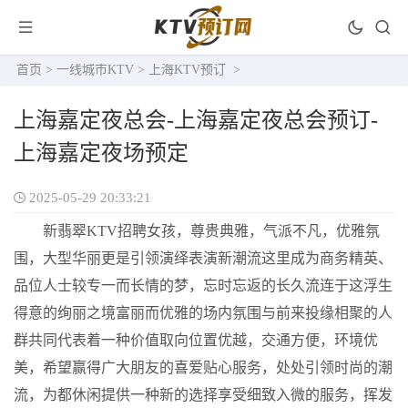
首页
>
一线城市KTV
>
上海KTV预订
>
上海嘉定夜总会-上海嘉定夜总会预订-
上海嘉定夜场预定
2025-05-29 20:33:21
新翡翠KTV招聘女孩，尊贵典雅，气派不凡，优雅氛
围，大型华丽更是引领演绎表演新潮流这里成为商务精英、
品位人士较专一而长情的梦，忘时忘返的长久流连于这浮生
得意的绚丽之境富丽而优雅的场内氛围与前来投缘相聚的人
群共同代表着一种价值取向位置优越，交通方便，环境优
美，希望赢得广大朋友的喜爱贴心服务，处处引领时尚的潮
流，为都休闲提供一种新的选择享受细致入微的服务，挥发