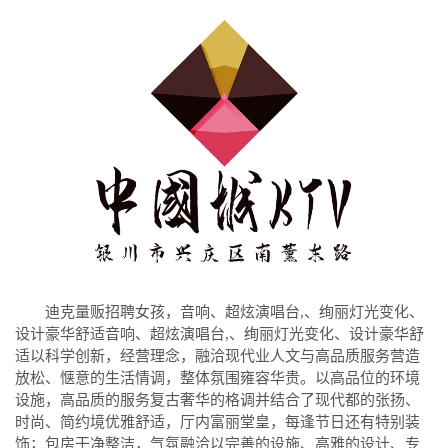
迪克量贩招聘女孩，音响、超炫演唱台,、绚丽灯光变化、
设计豪华舒适音响、超炫演唱台,、绚丽灯光变化、设计豪华舒
适以科学创新，经营理念，融洽现代业人文与高品质服务营造
放松、惬意的生活情调，整体氛围雍容华贵。以高品位的环境
设施，高品质的服务复古奢华的格调并结合了现代都的张扬、
时尚、简约境优雅舒适，厅内富丽堂皇，每逢节日还有特别装
饰；包房干净整洁，气氛融洽以完善的设施、高雅的设计、专