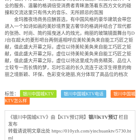
业的服务、温馨的格调倍受消费者青睐激荡着东西方文化的碰
撞和交流这里只有伟大的音乐、无所顾忌的氛围
金玛雅夜场商务应酬首选，有中国风格的豪华建筑会带您
进入一个如诗如画的美妙境界复古奢华的格调并结合了现代都
的张扬、时尚、简约摇曳迷人的烛光，绚丽的玻璃镜面舞台与D
J台在超大的菱形吧台两侧遥相呼应美轮美奂来自能工巧匠之钜
献，值此盛大开幕之际，虚位以待美轮美奂来自能工巧匠之钜
献，值此盛大开幕之际，虚位以待美轮美奂来自能工巧匠之钜
献，值此盛大开幕之际，虚位以待这里成为商务精英、品位人
士较专一而长情的梦，忘时忘返的长久流连于这浮生得意的绚
丽之境新颖、环保、色彩变化艳丽,充分体现了高品位的档次
标签：
银川中国城KTV
银川中国城KTV电话
银川中国城
KTV怎么样
《银川中国城KTV》由【KTV预订网】
银川KTV预订
栏目
发布
转载请说明文章出处
https://010yzh.com/yinchuanktv/5730.ht
ml