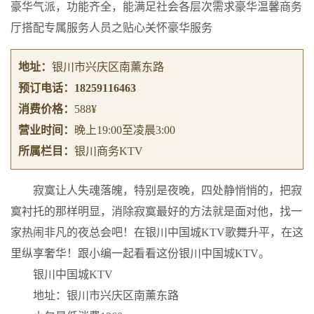
豪华气派，功能齐全，能满足社会各层次需求豪华温馨商务
厅搭配专属服务人员之贴心关怀豪华服务
地址：
银川市兴庆区南薰东路
预订电话：
18259116463
消费价格：
588¥
营业时间：
晚上19:00至凌晨3:00
所属栏目：
银川商务KTV
寂寞让人失魂落魄，特别是夜晚，四处静悄悄的，把寂
寞衬托的那样明显，消除寂寞最好的方法就是面对他，找一
家热闹非凡的夜总会吧！在银川中国城KTV歌舞升平，在这
里纵享奢华！跟小编一起看看这份银川中国城KTV。
银川中国城KTV
地址：银川市兴庆区南薰东路