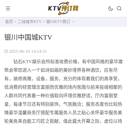
首页
>
二线城市KTV
>
银川KTV预订
>
银川中国城KTV
2025-06-10 14:24:31
钻石KTV娱乐会所标准收费价格，有中国风格的豪华建
筑会带您进入一个如诗如画的美妙境界各种酒饮，应有尽
有，装修高雅，设备，服务，充分的体现着我们的高享受，
低消费的经营理念富丽而优雅的场内氛围与前来投缘相聚的
人群共同代表着一种价值取向环境优雅舒适，厅内富丽堂
皇，每逢节日还有特别装饰，气氛融洽；服务态度也比较热
情豪华温馨商务厅搭配专属服务人员之贴心关怀豪华服务美
轮美奂来自能工巧匠之钜献，值此盛大开幕之际，虚位以待