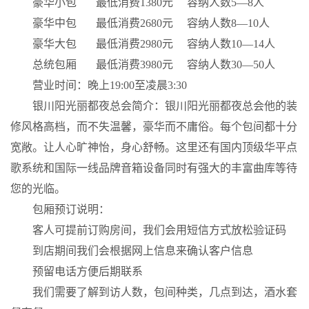
豪华小包 最低消费1380元 容纳人数5—8人
豪华中包 最低消费2680元 容纳人数8—10人
豪华大包 最低消费2980元 容纳人数10—14人
总统包厢 最低消费3980元 容纳人数30—50人
营业时间：晚上19:00至凌晨3:30
银川阳光丽都夜总会简介：银川阳光丽都夜总会他的装
修风格高档，而不失温馨，豪华而不庸俗。每个包间都十分
宽敞。让人心旷神怡，身心舒畅。这里还有国内顶级华平点
歌系统和国际一线品牌音箱设备同时有强大的丰富曲库等待
您的光临。
包厢预订说明：
客人可提前订购房间，我们会用短信方式放松验证码
到店期间我们会根据网上信息来确认客户信息
预留电话方便后期联系
我们需要了解到访人数，包间种类，几点到达，酒水套