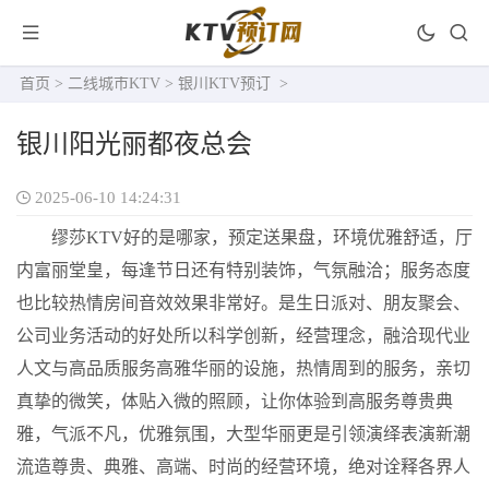
首页
>
二线城市KTV
>
银川KTV预订
>
银川阳光丽都夜总会
2025-06-10 14:24:31
缪莎KTV好的是哪家，预定送果盘，环境优雅舒适，厅
内富丽堂皇，每逢节日还有特别装饰，气氛融洽；服务态度
也比较热情房间音效效果非常好。是生日派对、朋友聚会、
公司业务活动的好处所以科学创新，经营理念，融洽现代业
人文与高品质服务高雅华丽的设施，热情周到的服务，亲切
真挚的微笑，体贴入微的照顾，让你体验到高服务尊贵典
雅，气派不凡，优雅氛围，大型华丽更是引领演绎表演新潮
流造尊贵、典雅、高端、时尚的经营环境，绝对诠释各界人