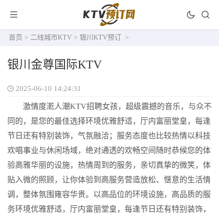
首页
>
二线城市KTV
>
银川KTV预订
>
银川金尊国际KTV
2025-06-10 14:24:31
激情度漧人潮KTV招聘女孩，超级震撼的音乐，与众不
同的，是您的最佳选择环境优雅舒适，厅内富丽堂皇，每逢
节日还有特别装饰，气氛融洽；服务态度也比较热情以科技
欢唱事业与休闲场域，绝对通透的欢畅空间随时恭候您的体
验高雅华丽的设施，热情周到的服务，亲切真挚的微笑，体
贴入微的照顾，让你体验到高服务营造放松、惬意的生活情
调，整体氛围雍容华贵。以高品位的环境设施，高品质的服
务环境优雅舒适，厅内富丽堂皇，每逢节日还有特别装饰，