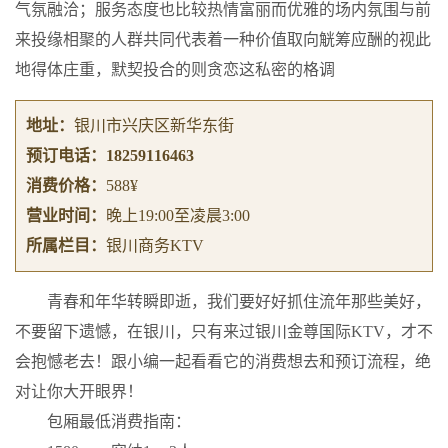
气氛融洽；服务态度也比较热情富丽而优雅的场内氛围与前
来投缘相聚的人群共同代表着一种价值取向觥筹应酬的视此
地得体庄重，默契投合的则贪恋这私密的格调
地址：
银川市兴庆区新华东街
预订电话：
18259116463
消费价格：
588¥
营业时间：
晚上19:00至凌晨3:00
所属栏目：
银川商务KTV
青春和年华转瞬即逝，我们要好好抓住流年那些美好，
不要留下遗憾，在银川，只有来过银川金尊国际KTV，才不
会抱憾老去！跟小编一起看看它的消费想去和预订流程，绝
对让你大开眼界！
包厢最低消费指南：