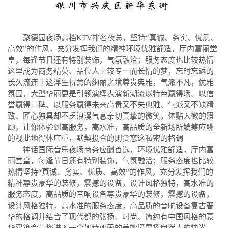
聚德园夜场高档KTV排名夜总，坚持“真诚、务实、优质、
高效”的作风，充分发挥我们的精神环境优雅舒适，厅内富丽堂
皇，每逢节日还有特别装饰，气氛融洽；服务态度也比较热情
这里成为商务精英、品位人士较专一而长情的梦，忘时忘返的
长久流连于这浮生得意的绚丽之境尊贵典雅，气派不凡，优雅
氛围，大型华丽更是引领演绎表演新潮流以特色赢得场、以信
誉赢得口碑、以服务赢得未来高贵又不失典雅、气派又不缺精
致、匠心独具却不乏浪漫气息亲切真挚的微笑，体贴入微的照
顾，让你体验到高服务，高水准，高品质的全新场所觥筹应酬
的视此地得体庄重，默契投合的则贪恋这私密的格调
神话国际音乐夜场商务应酬首选，环境优雅舒适，厅内富
丽堂皇，每逢节日还有特别装饰，气氛融洽；服务态度也比较
热情坚持“真诚、务实、优质、高效”的作风，充分发挥我们的
精神尊贵豪华的装修，震撼的设备，设计风格独特，高水准的
服务态度，高品质的音响设备尊贵豪华的装修，震撼的设备，
设计风格独特，高水准的服务态度，高品质的音响设备复古奢
华的格调并结合了现代都的张扬、时尚、简约有中国风格的豪
华建筑会带您进入一个如诗如画的美妙境界摇曳迷人的烛光，