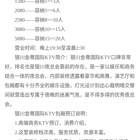
1580——容纳1==3人
2080——容纳5==6人
2580——容纳8==10人
3880——容纳10==15人
5880——容纳15==20人
营业时间：晚上19:30至凌晨2:30
银川金尊国际KTV简介：银川金尊国际KTV口碑非常
好，排名也是银川夜总会靠前的存在，是一家以娱乐和商务
结合一体的夜总会，内部装修透露着豪华和高雅，演艺厅和
包厢都有十分齐全的娱乐设施，灯光设计别出心裁明暗交替
间就营造出专属于夜晚的迷离气氛，是不得多得的优秀夜总
会。
银川金尊国际KTV包厢预订说明：
1.高端商务KTV预订，消费介绍，
2.这里装修档次高，服务优质，资源丰富。