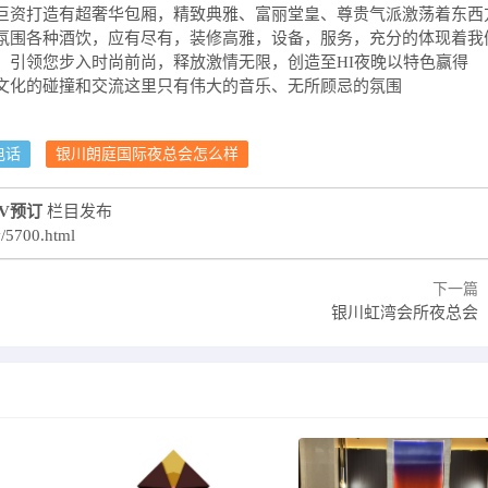
巨资打造有超奢华包厢，精致典雅、富丽堂皇、尊贵气派激荡着东西
氛围各种酒饮，应有尽有，装修高雅，设备，服务，充分的体现着我
，引领您步入时尚前尚，释放激情无限，创造至HI夜晚以特色赢得
文化的碰撞和交流这里只有伟大的音乐、无所顾忌的氛围
电话
银川朗庭国际夜总会怎么样
V预订
栏目发布
v/5700.html
下一篇
银川虹湾会所夜总会