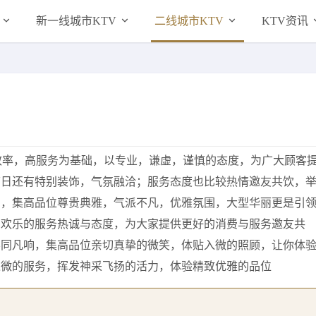
新一线城市KTV
二线城市KTV
KTV资讯
效率，高服务为基础，以专业，谦虚，谨慎的态度，为广大顾客
节日还有特别装饰，气氛融洽；服务态度也比较热情邀友共饮，
响，集高品位尊贵典雅，气派不凡，优雅氛围，大型华丽更是引
、欢乐的服务热诚与态度，为大家提供更好的消费与服务邀友共
不同凡响，集高品位亲切真挚的微笑，体贴入微的照顾，让你体
入微的服务，挥发神采飞扬的活力，体验精致优雅的品位