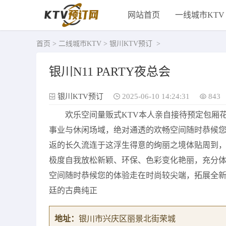
网站首页
一线城市KTV
首页
>
二线城市KTV
>
银川KTV预订
>
银川N11 PARTY夜总会
银川KTV预订
2025-06-10 14:24:31
843
欢乐空间量贩式KTV本人亲自接待预定包厢
事业与休闲场域，绝对通透的欢畅空间随时恭候
返的长久流连于这浮生得意的绚丽之境体贴周到
极度自我放松新颖、环保、色彩变化艳丽，充分
空间随时恭候您的体验走在时尚较尖端，拓展全
廷的古典纯正
地址：
银川市兴庆区丽景北街荣城