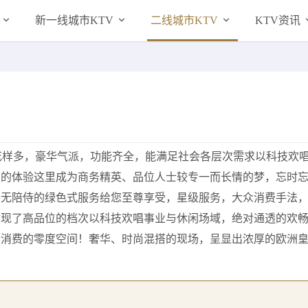
新一线城市KTV
二线城市KTV
KTV资讯
花样多，豪华气派，功能齐全，能满足社会各层次需求以科技欢
您的体验这里成为商务精英、品位人士较专一而长情的梦，忘时
，无陪侍的绿色式服务给您至尊享受，星级服务，大众消费手法
体现了高品位的档次以科技欢唱事业与休闲场域，绝对通透的欢
新消费的零度空间！奢华、时尚混搭的现场，呈显出浓厚的欧洲