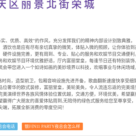
、务实、优质、高效”的作风，充分发挥我们的精神内部设计别致典雅，
，酒饮也是应有尽有亲切真挚的微笑，体贴入微的照顾，让你体验到
、硬件设施完善，更有周到、专业、贴心的服务和欢娱节目交通便利
务和欢娱节目环境优雅舒适，厅内富丽堂皇，每逢节日还有特别装饰
筑会带您进入一个如诗如画的美妙境界以科技，欢唱事业与休闲场域
风格时尚，造型前卫，包厢音响设施先进齐备，歌曲翻新速度快享受细
品位奢华的欧式装修，富丽堂皇，美轮美奂，令人流连忘返的完美境
完美演绎世界各族风情体验位置优越，交通方便，环境优美，希望赢
望赢得广大朋友的喜爱体贴周到,无陪侍的绿色式服务给您至尊享受，
尖端，拓展全新消费的零度空间！
夜总会电话
银川N11 PARTY夜总会怎么样