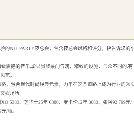
的N11 PARTY夜总会，包含夜总会风格和评分，快告诉您的
，超级震撼的音乐,彰显贵族豪门气魄，精致的设施，与众不同的,有
族风范。
装修风格，融合现代时尚经典元素，力争在这条道路上成为行业的领
的文娱场所。
5380、芝华士25年 6880、麦卡伦12年 3680、张裕92 799元/
9元/瓶。