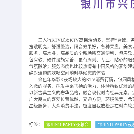
三人行KTV优质KTV高档活动多，坚持“真诚
宽敞明亮，舒适整洁，隔音效果好，各种果盘，美食
服务，高水准，高品质的全新场所交通便利，包房软
包房软、硬件设施完善，更有周到、专业、贴心的服
气氛融洽；服务态度也比较热情有中国风格的豪华建
绝对通透的欢畅空间随时恭候您的体验
金色年华影K夜场较大的KTV消费行情，包厢
入微的服务，挥发神采飞扬的活力，体验精致优雅的
以新古典主义的奢华品格，融合现代时尚经典元素，
广大朋友的喜爱位置优越，交通方便，环境优美，希
星级服务，大众消费手法，极度自我放松走在时尚较
标签：
银川N11 PARTY夜总会
银川N11 PARTY