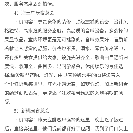
次，服务态度周到热情。
4：海王星辰夜总会
评价内容：尊贵豪华的装修，顶级震撼的设备，设计风
格独特，高水准的服务态度，高品质的音响设备，多选择的
果盘饮品，室内环境更是无可挑剔的，音响效果好，音质听
着就让人感觉的舒服，价格也不贵，酒水、零食价格适中，
还有多种美食提供给大家，设施先进齐全，歌曲曲目翻新速
度快，歌库全，曲目多，是同学聚会，休闲娱乐的最佳选
择.增设新型音响、灯光，由具有顶级水平的DJ将您带入一
个个狂野动感世界，灯光扑朔迷离，如梦似幻，加上新组合
的劲歌劲舞表演，更增添了狂欢夜带给您的入地探朔的感
受.
5：新桃园夜总会
评价内容：昨天应酬客户选择的这里，晚上吃了饭过
后，直接奔这里，他们提前都订好了包厢，我到了门口头上