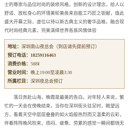
士的尊崇与品位时尚的装修风格，创新的设计理念，给人以
舒适、放松身心的环境美轮美奂来自能工巧匠之钜献，值此
盛大开幕之际，虚位以待以新古典主义的奢华品格，融合现
代时尚经典元素，完美演绎世界各族风情体验
地址：
深圳南山夜总会
（到店请先提前预订）
预订电话：
18259116463
消费价格：
588¥
营业时间：
晚上19:00至凌晨3:30
所属栏目：
深圳夜总会预订
落日奔赴山海，晚霞是最美的告白。对年轻人来说，繁
忙的一天会在傍晚结束，当你在深圳街头驻足时，眺望远
方，看着天空中层层叠叠的如火焰般热烈而又温柔的云彩，
伴着阵阵晚风吹来，烦闷、疲惫、劳累的感觉一瞬间都悄无