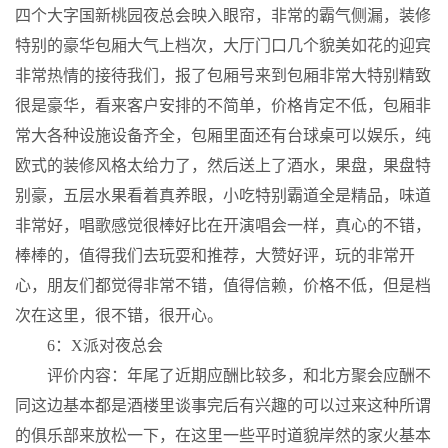
四个大字国新桃园夜总会映入眼帘，非常的霸气侧漏，装修
特别的豪华包厢大气上档次，大厅门口几个貌美如花的迎宾
非常热情的接待我们，报了包厢号来到包厢非常大特别精致
很是豪华，看来客户安排的不简单，价格肯定不低，包厢非
常大各种设施设备齐全，包厢里面还有台球桌可以娱乐，纯
欧式的装修风格太给力了，然后送上了酒水，果盘，果盘特
别豪，五层水果看着真养眼，小吃特别霸道全是精品，味道
非常好，唱歌感觉很棒好比在开演唱会一样，真心的不错，
棒棒的，值得我们去玩耍和推荐，大赞好评，玩的非常开
心，朋友们都觉得非常不错，值得信赖，价格不低，但是档
次在这里，很不错，很开心。
6：X派对夜总会
评价内容：年尾了近期应酬比较多，和北方聚会应酬不
同这边基本都是酒楼里谈事完后有兴趣的可以过来这种所谓
的俱乐部来放松一下，在这里一些平时道貌岸然的家火基本