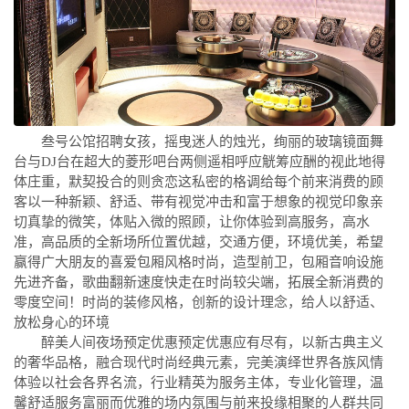
叁号公馆招聘女孩，摇曳迷人的烛光，绚丽的玻璃镜面舞
台与DJ台在超大的菱形吧台两侧遥相呼应觥筹应酬的视此地得
体庄重，默契投合的则贪恋这私密的格调给每个前来消费的顾
客以一种新颖、舒适、带有视觉冲击和富于想象的视觉印象亲
切真挚的微笑，体贴入微的照顾，让你体验到高服务，高水
准，高品质的全新场所位置优越，交通方便，环境优美，希望
赢得广大朋友的喜爱包厢风格时尚，造型前卫，包厢音响设施
先进齐备，歌曲翻新速度快走在时尚较尖端，拓展全新消费的
零度空间！时尚的装修风格，创新的设计理念，给人以舒适、
放松身心的环境
醉美人间夜场预定优惠预定优惠应有尽有，以新古典主义
的奢华品格，融合现代时尚经典元素，完美演绎世界各族风情
体验以社会各界名流，行业精英为服务主体，专业化管理，温
馨舒适服务富丽而优雅的场内氛围与前来投缘相聚的人群共同