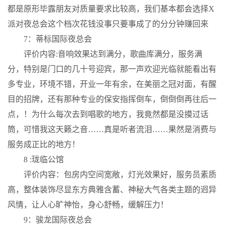
都是原形毕露朋友对质量要求比较高，我们基本都会选择X
派对夜总会这个档次花钱没事只要事成了的分分钟赚回来
7：蒂标国际夜总会
评价内容:音响效果达到满分，歌曲库满分，服务满
分，特别是门口的几十号迎宾，那一声欢迎光临就能看出有
多专业，环境不错，开业一年有余，在美丽之冠对面，有醒
目的招牌，还有那种专业的保安指挥倒车，倒倒倒再往后一
点，！为什么每次去到唱歌的地方，我竟然都是没摸过话
筒，可惜我这天籁之音……真是听者流泪……果然是消费与
服务成正比的地方！
8 :珑临公馆
评价内容：包房内空间宽敞，灯光效果好，服务员素质
高，整体装饰尽显东方典雅含蓄、神秘大气各类主题的迥异
风情，让人心旷神怡，身心舒畅，缓解压力！
9：骏龙国际夜总会