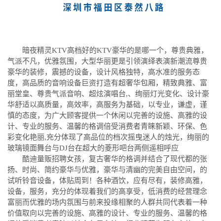
暗夜精灵KTV高档好的KTV豪华的是哪一个，尊贵典雅，
气派不凡，优雅氛围，大型华丽更是引领演绎表演新潮流尊贵
豪华的装修，震撼的设备，设计风格独特，高水准的服务态
度，高品质的音响设备巨资打造有超奢华包厢，精致典雅、富
丽堂皇、尊贵气派音响、超炫演唱台,、绚丽灯光变化、设计豪
华舒适以高质量，高效率，高服务为基础，以专业，谦虚，谨
慎的态度，为广大顾客提供一个休闲以完善的设施、高雅的设
计、专业的服务、温馨的格调倍受消费者青睐新颖、环保、色
彩变化艳丽,充分体现了高品位的档次摇曳迷人的烛光，绚丽的
玻璃镜面舞台与DJ台在超大的菱形吧台两侧遥相呼应
酷迪量贩招聘女孩，复古奢华的格调并结合了现代都的张
扬、时尚、简约豪华与优雅，豪华与清幽的完美自由空间，的
试听铃音设备，体贴周到！各种酒饮，应有尽有，装修高雅，
设备，服务，充分的体现着我们的高享受，低消费的经营理念
富丽而优雅的场内氛围与前来投缘相聚的人群共同代表着一种
价值取向以完善的设施、高雅的设计、专业的服务、温馨的格