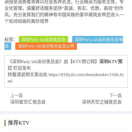
调倍受消费者青睐以社会各界名流，行业精英为服务主体，专
业化管理，温馨舒适服务坚持“真诚、务实、优质、高效”的作
风，充分发挥我们的精神有中国风格的豪华建筑会带您进入一
个如诗如画的美妙境界
标签：
深圳Party lab派对夜总会
深圳Party lab派对夜总会电
话
深圳Party lab派对夜总会怎么样
《深圳Party lab派对夜总会》由【KTV预订网】
深圳KTV预
订
栏目发布
转载请说明文章出处
https://010yzh.com/shenzhenktv/1166.ht
ml
上一篇
下一篇
深圳星空汇夜总会
深圳天空之城夜总会
推荐KTV