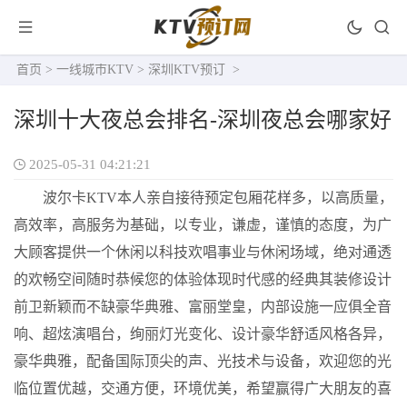
首页
>
一线城市KTV
>
深圳KTV预订
>
深圳十大夜总会排名-深圳夜总会哪家好
2025-05-31 04:21:21
波尔卡KTV本人亲自接待预定包厢花样多，以高质量，
高效率，高服务为基础，以专业，谦虚，谨慎的态度，为广
大顾客提供一个休闲以科技欢唱事业与休闲场域，绝对通透
的欢畅空间随时恭候您的体验体现时代感的经典其装修设计
前卫新颖而不缺豪华典雅、富丽堂皇，内部设施一应俱全音
响、超炫演唱台，绚丽灯光变化、设计豪华舒适风格各异，
豪华典雅，配备国际顶尖的声、光技术与设备，欢迎您的光
临位置优越，交通方便，环境优美，希望赢得广大朋友的喜