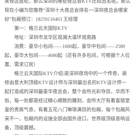
来夜店放松，那么深圳的哪些夜总会KTV比较出名呢。那么
现在小编为您推荐“深圳十大夜总会排名==深圳夜总会哪家
好”包厢预订：18259116463 王经理
第一：格兰云天国际KTV
地址：深圳市龙华区观澜大道环观南路
消费：豪华小包间——1680起，豪华中包间——2580
起，豪华大包间——4680起（还有许多包间，可根据个人位
置、需求订房）
格兰云天国际KTV介绍;是深圳夜场中的一个传奇，装
修由意大利顶级KTV设计师与深圳最出名的KTV设计师一
起打造成的深圳最豪华夜总会，整个会所光彩夺目、华而不
俗，每一处都是经过精心细致的雕刻，会所大厅有着富丽堂
皇的贵族气息，有着五花八门琳琅满目的包厢，每个包厢风
采不一，包厢内的设施全部由国外进口，世界级顶级音响设
备，顶级震撼。