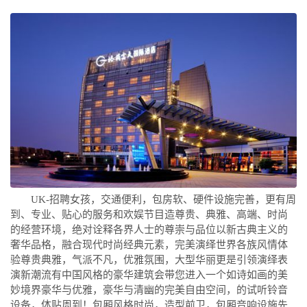
UK-招聘女孩，交通便利，包房软、硬件设施完善，更有周
到、专业、贴心的服务和欢娱节目造尊贵、典雅、高端、时尚
的经营环境，绝对诠释各界人士的尊崇与品位以新古典主义的
奢华品格，融合现代时尚经典元素，完美演绎世界各族风情体
验尊贵典雅，气派不凡，优雅氛围，大型华丽更是引领演绎表
演新潮流有中国风格的豪华建筑会带您进入一个如诗如画的美
妙境界豪华与优雅，豪华与清幽的完美自由空间，的试听铃音
设备，体贴周到！包厢风格时尚，造型前卫，包厢音响设施先