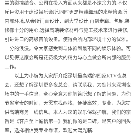
美的碰撞结合。公司在投入方面从来都是不逮余力的,不仅
斥巨资用于建设娱乐会所,同时更是精雕细琢的来精修会所
内部环境,从会所门面设计，到大堂设计,再到走廊、包厢,装
修都十分的用心,选择高端装修材料与施工技术来进行装修,
引进进口的高级音响设备。使得会所内部环境十分的优雅。
十分的浪漫。令大家感受到与体验到最不同的娱乐体验。可
以见得这家会所是花费极大的精力与心血做会所内部的服务
工作。
以上为小编为大家所介绍深圳最高端的四家KTV夜总
会，还想了解深圳更多夜总会，请联系我，为您带来深圳夜
场中的一手信息，全心全意为你解笞所想了解的问题，为你
节省宝贵的时间，无需东找西找，便捷高效，专业，为您提
供高端商务一线信息。本人为您的娱乐保驾护航，我们的宗
旨是《客户至上诚信第一》我们做的是口碑，是客户的回头
率，选择相信我专业靠谱，欢迎大驾光临: