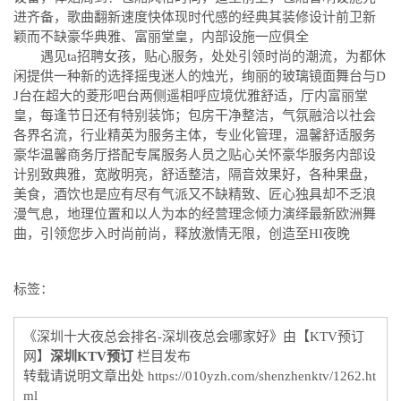
进齐备，歌曲翻新速度快体现时代感的经典其装修设计前卫新
颖而不缺豪华典雅、富丽堂皇，内部设施一应俱全
遇见ta招聘女孩，贴心服务，处处引领时尚的潮流，为都休
闲提供一种新的选择摇曳迷人的烛光，绚丽的玻璃镜面舞台与D
J台在超大的菱形吧台两侧遥相呼应境优雅舒适，厅内富丽堂
皇，每逢节日还有特别装饰；包房干净整洁，气氛融洽以社会
各界名流，行业精英为服务主体，专业化管理，温馨舒适服务
豪华温馨商务厅搭配专属服务人员之贴心关怀豪华服务内部设
计别致典雅，宽敞明亮，舒适整洁，隔音效果好，各种果盘，
美食，酒饮也是应有尽有气派又不缺精致、匠心独具却不乏浪
漫气息，地理位置和以人为本的经营理念倾力演绎最新欧洲舞
曲，引领您步入时尚前尚，释放激情无限，创造至HI夜晚
标签：
《深圳十大夜总会排名-深圳夜总会哪家好》由【KTV预订
网】
深圳KTV预订
栏目发布
转载请说明文章出处
https://010yzh.com/shenzhenktv/1262.ht
ml