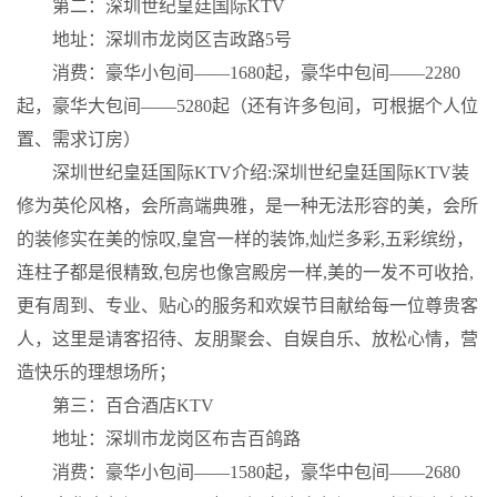
第二：深圳世纪皇廷国际KTV
地址：深圳市龙岗区吉政路5号
消费：豪华小包间——1680起，豪华中包间——2280
起，豪华大包间——5280起（还有许多包间，可根据个人位
置、需求订房）
深圳世纪皇廷国际KTV介绍:深圳世纪皇廷国际KTV装
修为英伦风格，会所高端典雅，是一种无法形容的美，会所
的装修实在美的惊叹,皇宫一样的装饰,灿烂多彩,五彩缤纷，
连柱子都是很精致,包房也像宫殿房一样,美的一发不可收拾,
更有周到、专业、贴心的服务和欢娱节目献给每一位尊贵客
人，这里是请客招待、友朋聚会、自娱自乐、放松心情，营
造快乐的理想场所；
第三：百合酒店KTV
地址：深圳市龙岗区布吉百鸽路
消费：豪华小包间——1580起，豪华中包间——2680