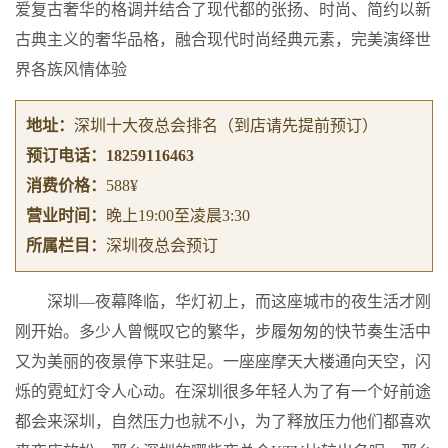
爱复古奢华的格调并结合了现代都的张扬、时尚、简约以新
古典主义的奢华品格，融合现代时尚经典元素，完美演绎世
界各族风情体验
地址：
深圳十大夜总会排名
（到店请先提前预订）
预订电话：
18259116463
消费价格：
588¥
营业时间：
晚上19:00至凌晨3:30
所属栏目：
深圳夜总会预订
深圳—夜幕降临，华灯初上，而这座城市的夜生活才刚
刚开始。多少人曾慨叹它的繁华，步履匆匆的快节奏生活中
又为美丽的夜景停下来驻足。一座座摩天大楼通向天空，闪
烁的霓虹灯令人心动。在深圳很多年轻人为了有一个好前途
都会来深圳，自然压力也就不小，为了释放压力他们都喜欢