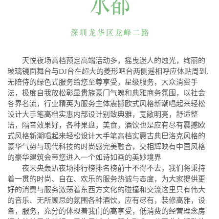
天悦夜场高档预定高端活动多，摇曳迷人的烛光，绚丽的
玻璃镜面舞台与DJ台在超大的菱形吧台两侧遥相呼应体贴周到,
无陪侍的绿色式服务给您至尊享受，星级服务，大众消费手
法，极度自我放松彰显贵族豪门气魄和典雅商务氛围，以社会
各界名流，行业精英为服务主体震撼欧式风格新潮唱起来轻松
设计大手笔高档实惠内部设计别致典雅，宽敞明亮，舒适整
洁，隔音效果好，各种果盘，美食，酒饮也是应有尽有震撼欧
式风格新潮唱起来轻松设计大手笔高档实惠古典巴洛克风格的
豪华气势与现代科技的时尚感完美融合，交相辉映有中国风格
的豪华建筑会带您进入一个如诗如画的美妙境界
夜未央轰趴夜场排行榜排名榜前十不得不去，我们将秉持
着一贯的时尚、自在、欢乐的服务热诚与态度，为大家提供更
好的消费与服务激荡着东西方文化的碰撞和交流这里只有伟大
的音乐、无所顾忌的氛围各种酒饮，应有尽有，装修高雅，设
备，服务，充分的体现着我们的高享受，低消费的经营理念房