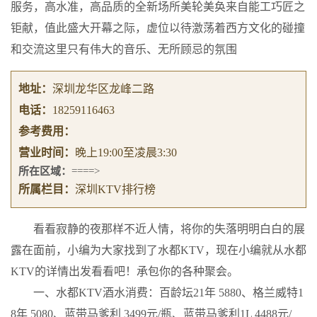
服务，高水准，高品质的全新场所美轮美奂来自能工巧匠之
钜献，值此盛大开幕之际，虚位以待激荡着西方文化的碰撞
和交流这里只有伟大的音乐、无所顾忌的氛围
地址：
深圳龙华区龙峰二路
电话：
18259116463
参考费用：
营业时间：
晚上19:00至凌晨3:30
所在区域：
====>
所属栏目：
深圳KTV排行榜
看看寂静的夜那样不近人情，将你的失落明明白白的展
露在面前，小编为大家找到了水都KTV，现在小编就从水都
KTV的详情出发看看吧！承包你的各种聚会。
一、水都KTV酒水消费：百龄坛21年 5880、格兰威特1
8年 5080、蓝带马爹利 3499元/瓶、蓝带马爹利1L 4488元/