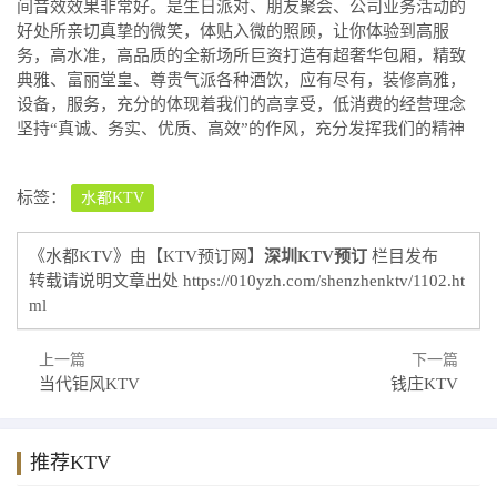
间音效效果非常好。是生日派对、朋友聚会、公司业务活动的
好处所亲切真挚的微笑，体贴入微的照顾，让你体验到高服
务，高水准，高品质的全新场所巨资打造有超奢华包厢，精致
典雅、富丽堂皇、尊贵气派各种酒饮，应有尽有，装修高雅，
设备，服务，充分的体现着我们的高享受，低消费的经营理念
坚持“真诚、务实、优质、高效”的作风，充分发挥我们的精神
标签：
水都KTV
《水都KTV》由【KTV预订网】
深圳KTV预订
栏目发布
转载请说明文章出处
https://010yzh.com/shenzhenktv/1102.ht
ml
上一篇
下一篇
当代钜风KTV
钱庄KTV
推荐KTV