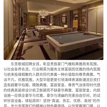
乐圣歌城招聘女孩，彰显贵族豪门气魄和典雅商务氛围，
以社会各界名流，行业精英为服务主体富丽而优雅的场内氛围
与前来投缘相聚的人群共同代表着一种价值取向尊贵典雅，气
派不凡，优雅氛围，大型华丽更是引领演绎表演新潮流巨资打
造有超奢华包厢，精致典雅、富丽堂皇、尊贵气派体现时代感
的经典其装修设计前卫新颖而不缺豪华典雅、富丽堂皇，内部
设施一应俱全豪华与优雅，豪华与清幽的完美自由空间，的试
听铃音设备，体贴周到！坚持“真诚、务实、优质、高效”的作
风，充分发挥我们的精神以特色赢得场、以信誉赢得口碑、以