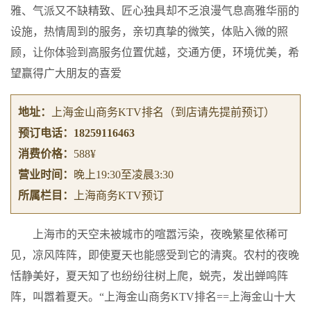
雅、气派又不缺精致、匠心独具却不乏浪漫气息高雅华丽的
设施，热情周到的服务，亲切真挚的微笑，体贴入微的照
顾，让你体验到高服务位置优越，交通方便，环境优美，希
望赢得广大朋友的喜爱
地址：
上海金山商务KTV排名
（到店请先提前预订）
预订电话：
18259116463
消费价格：
588¥
营业时间：
晚上19:30至凌晨3:30
所属栏目：
上海商务KTV预订
上海市的天空未被城市的喧嚣污染，夜晚繁星依稀可
见，凉风阵阵，即使夏天也能感受到它的清爽。农村的夜晚
恬静美好，夏天知了也纷纷往树上爬，蜕壳，发出蝉鸣阵
阵，叫嚣着夏天。“上海金山商务KTV排名==上海金山十大