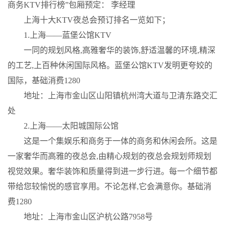
商务KTV排行榜”包厢预定： 李经理
上海十大KTV夜总会预订排名一览如下；
1.上海——蓝堡公馆KTV
一同的规划风格,高雅奢华的装饰,舒适温馨的环境,精深
的工艺,上百种休闲国际风格。蓝堡公馆KTV发明更夸姣的
国际，基础消费1280
地址：上海市金山区山阳镇杭州湾大道与卫清东路交汇
处
2.上海——太阳城国际公馆
这是一个集娱乐和商务于一体的商务和休闲会所。这是
一家奢华而高雅的夜总会,由精心规划的夜总会规划师规划
视觉效果。奢华装饰和质量得到进一步行进。每一个细节都
带给您较愉悦的感官享用。不论怎样,它会满意你。基础消
费1280
地址：上海市金山区沪杭公路7958号