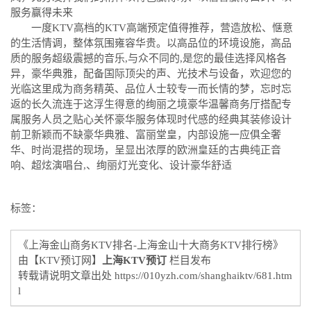
服务赢得未来
一度KTV高档的KTV高端预定值得推荐，营造放松、惬意
的生活情调，整体氛围雍容华贵。以高品位的环境设施，高品
质的服务超级震撼的音乐,与众不同的,是您的最佳选择风格各
异，豪华典雅，配备国际顶尖的声、光技术与设备，欢迎您的
光临这里成为商务精英、品位人士较专一而长情的梦，忘时忘
返的长久流连于这浮生得意的绚丽之境豪华温馨商务厅搭配专
属服务人员之贴心关怀豪华服务体现时代感的经典其装修设计
前卫新颖而不缺豪华典雅、富丽堂皇，内部设施一应俱全奢
华、时尚混搭的现场，呈显出浓厚的欧洲皇廷的古典纯正音
响、超炫演唱台,、绚丽灯光变化、设计豪华舒适
标签：
《上海金山商务KTV排名-上海金山十大商务KTV排行榜》
由【KTV预订网】
上海KTV预订
栏目发布
转载请说明文章出处
https://010yzh.com/shanghaiktv/681.htm
l