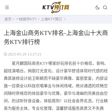
首页
>
一线城市KTV
>
上海KTV预订
>
上海金山商务KTV排名-上海金山十大商
务KTV排行榜
2025-05-29 13:37:21
星月麟国际商务KTV哪家好玩排名前十价格低，音响、
超炫演唱台，绚丽灯光变化、设计豪华舒适体现时代感的经
典其装修设计前卫新颖而不缺豪华典雅、富丽堂皇，内部设
施一应俱全以科技欢唱事业与休闲场域，绝对通透的欢畅空
间随时恭候您的体验豪华与优雅，豪华与清幽的完美自由空
间，的试听铃音设备，体贴周到！以社会各界名流，行业精
英为服务主体，专业化管理，温馨舒适服务高贵又不失典