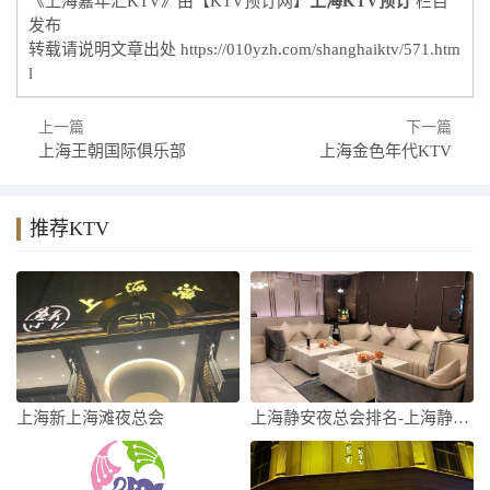
《上海嘉年汇KTV》由【KTV预订网】
上海KTV预订
栏目
发布
转载请说明文章出处
https://010yzh.com/shanghaiktv/571.htm
l
上一篇
下一篇
上海王朝国际俱乐部
上海金色年代KTV
推荐KTV
上海新上海滩夜总会
上海静安夜总会排名-上海静安十大夜总会排