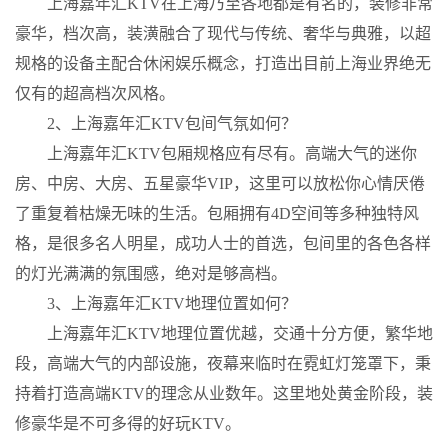
上海嘉年汇KTV在上海乃至各地都是有名的，装修非常
豪华，档次高，装潢融合了现代与传统、奢华与典雅，以超
规格的设备主配合休闲娱乐概念，打造出目前上海业界绝无
仅有的超高档次风格。
2、上海嘉年汇KTV包间气氛如何？
上海嘉年汇KTV包厢规格应有尽有。高端大气的迷你
房、中房、大房、五星豪华VIP，这里可以放松你心情厌倦
了重复着枯燥无味的生活。包厢拥有4D空间等多种独特风
格，是很多名人明星，成功人士的首选，包间里的各色各样
的灯光满满的氛围感，绝对是够高档。
3、上海嘉年汇KTV地理位置如何？
上海嘉年汇KTV地理位置优越，交通十分方便，繁华地
段，高端大气的内部设施，夜幕来临时在霓虹灯笼罩下，秉
持着打造高端KTV的理念从业数年。这里地处黄金阶段，装
修豪华是不可多得的好玩KTV。