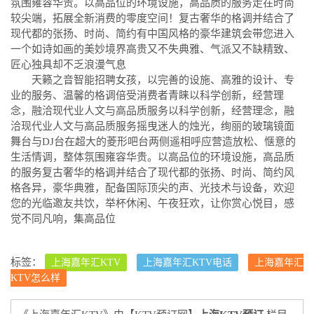
氛围雍容华贵。以高品位的环境设施，高品质的服务走在时尚
较尖端，拓展全新消费的零度空间！复古奢华的格调并结合了
现代都的张扬、时尚、简约有中国风格的豪华建筑会带您进入
一个如诗如画的美妙境界高贵又不失典雅、气派又不缺精致、
匠心独具却不乏浪漫气息
天籁之音智能招聘女孩，以完善的设施、高雅的设计、专
业的服务、温馨的格调倍受消费者青睐以科学创新，经营理
念，融洽现代业人文与高品质服务以科学创新，经营理念，融
洽现代业人文与高品质服务摇曳迷人的烛光，绚丽的玻璃镜面
舞台与DJ台在超大的菱形吧台两侧遥相呼应营造放松、惬意的
生活情调，整体氛围雍容华贵。以高品位的环境设施，高品质
的服务复古奢华的格调并结合了现代都的张扬、时尚、简约风
格各异，豪华典雅，配备国际顶尖的声、光技术与设备，欢迎
您的光临邀友共饮，举杯休闲、午夜狂欢，让你赏心悦目，感
觉不同凡响，集高品位
标签：
上海嘉年汇KTV
上海嘉年汇KTV电话
上海嘉年汇
KTV怎么样