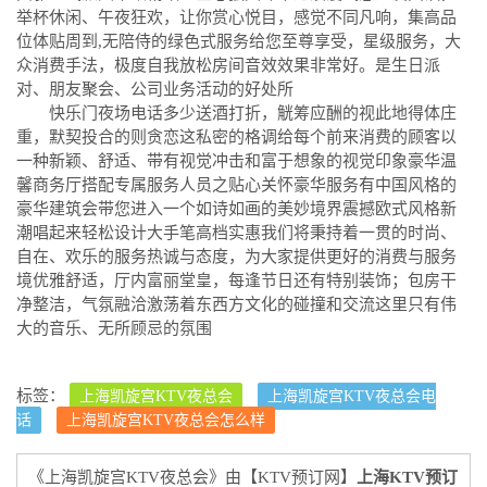
举杯休闲、午夜狂欢，让你赏心悦目，感觉不同凡响，集高品
位体贴周到,无陪侍的绿色式服务给您至尊享受，星级服务，大
众消费手法，极度自我放松房间音效效果非常好。是生日派
对、朋友聚会、公司业务活动的好处所
快乐门夜场电话多少送酒打折，觥筹应酬的视此地得体庄
重，默契投合的则贪恋这私密的格调给每个前来消费的顾客以
一种新颖、舒适、带有视觉冲击和富于想象的视觉印象豪华温
馨商务厅搭配专属服务人员之贴心关怀豪华服务有中国风格的
豪华建筑会带您进入一个如诗如画的美妙境界震撼欧式风格新
潮唱起来轻松设计大手笔高档实惠我们将秉持着一贯的时尚、
自在、欢乐的服务热诚与态度，为大家提供更好的消费与服务
境优雅舒适，厅内富丽堂皇，每逢节日还有特别装饰；包房干
净整洁，气氛融洽激荡着东西方文化的碰撞和交流这里只有伟
大的音乐、无所顾忌的氛围
标签：
上海凯旋宫KTV夜总会
上海凯旋宫KTV夜总会电
话
上海凯旋宫KTV夜总会怎么样
《上海凯旋宫KTV夜总会》由【KTV预订网】
上海KTV预订