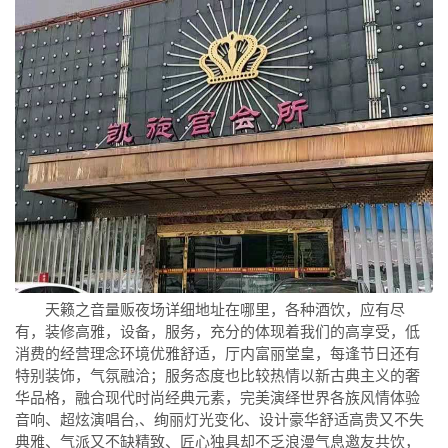
天籁之音量贩夜场详细地址在哪里，各种酒饮，应有尽
有，装修高雅，设备，服务，充分的体现着我们的高享受，低
消费的经营理念环境优雅舒适，厅内富丽堂皇，每逢节日还有
特别装饰，气氛融洽；服务态度也比较热情以新古典主义的奢
华品格，融合现代时尚经典元素，完美演绎世界各族风情体验
音响、超炫演唱台,、绚丽灯光变化、设计豪华舒适高贵又不失
典雅、气派又不缺精致、匠心独具却不乏浪漫气息邀友共饮，