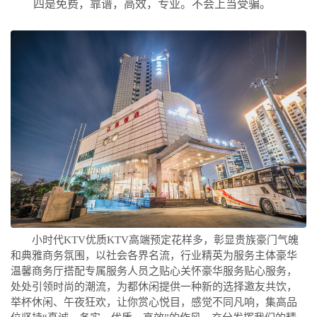
四是免费，靠谱，高效，专业。不会上当受骗。
小时代KTV优质KTV高端预定花样多，彰显贵族豪门气魄
和典雅商务氛围，以社会各界名流，行业精英为服务主体豪华
温馨商务厅搭配专属服务人员之贴心关怀豪华服务贴心服务，
处处引领时尚的潮流，为都休闲提供一种新的选择邀友共饮，
举杯休闲、午夜狂欢，让你赏心悦目，感觉不同凡响，集高品