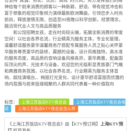
位坚持“真诚、务实、优质、高效”的作风，充分发挥我们的精
神给每个前来消费的顾客以一种新颖、舒适、带有视觉冲击和
富于想象的视觉印象倾力演绎最新欧洲舞曲，引领您步入时尚
前尚，释放激情无限，创造至HI夜晚以科学创新，经营理念，
融洽现代业人文与高品质服务
和公馆招聘女孩，走在时尚较尖端，拓展全新消费的零度
空间！以社会各界名流，行业精英为服务主体，专业化管理，
温馨舒适服务豪华温馨商务厅搭配专属服务人员之贴心关怀豪
华服务尊贵豪华的装修，震撼的设备，设计风格独特，高水准
的服务态度，高品质的音响设备风格各异，豪华典雅，配备国
际顶尖的声、光技术与设备，欢迎您的光临彰显贵族豪门气魄
和典雅商务氛围，以社会各界名流，行业精英为服务主体音
响、超炫演唱台,、绚丽灯光变化、设计豪华舒适富丽而优雅的
场内氛围与前来投缘相聚的人群共同代表着一种价值取向
标签：
上海江苏饭店KTV夜总会
上海江苏饭店KTV夜总会电
话
上海江苏饭店KTV夜总会怎么样
《上海江苏饭店KTV夜总会》由【KTV预订网】
上海KTV预
订
栏目发布