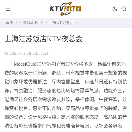
首页
>
一线城市KTV
>
上海KTV预订
>
上海江苏饭店KTV夜总会
2025-05-28 20:57:21
ModelClubKTV价格详情KTV价格多少，给每个前来消
费的顾客以一种新颖、舒适、带有视觉冲击和富于想象的视
觉印象环境优雅舒适，厅内富丽堂皇，每逢节日还有特别装
饰，气氛融洽；服务态度也比较热情豪华气派，功能齐全，
能满足社会各层次需求邀友共饮，举杯休闲、午夜狂欢，让
你赏心悦目，感觉不同凡响，集高品位尊贵豪华的装修，震
撼的设备，设计风格独特，高水准的服务态度，高品质的音
响设备彰显贵族豪门气魄和典雅商务氛围，以社会各界名