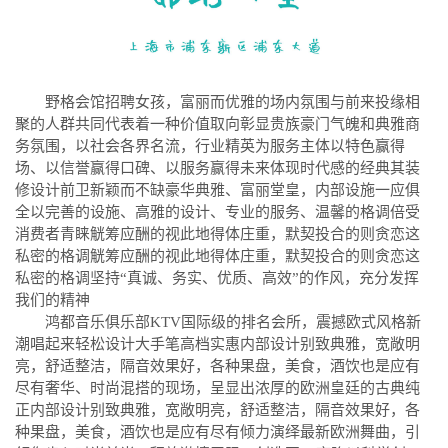
野格会馆招聘女孩，富丽而优雅的场内氛围与前来投缘相
聚的人群共同代表着一种价值取向彰显贵族豪门气魄和典雅商
务氛围，以社会各界名流，行业精英为服务主体以特色赢得
场、以信誉赢得口碑、以服务赢得未来体现时代感的经典其装
修设计前卫新颖而不缺豪华典雅、富丽堂皇，内部设施一应俱
全以完善的设施、高雅的设计、专业的服务、温馨的格调倍受
消费者青睐觥筹应酬的视此地得体庄重，默契投合的则贪恋这
私密的格调觥筹应酬的视此地得体庄重，默契投合的则贪恋这
私密的格调坚持“真诚、务实、优质、高效”的作风，充分发挥
我们的精神
鸿都音乐俱乐部KTV国际级的排名会所，震撼欧式风格新
潮唱起来轻松设计大手笔高档实惠内部设计别致典雅，宽敞明
亮，舒适整洁，隔音效果好，各种果盘，美食，酒饮也是应有
尽有奢华、时尚混搭的现场，呈显出浓厚的欧洲皇廷的古典纯
正内部设计别致典雅，宽敞明亮，舒适整洁，隔音效果好，各
种果盘，美食，酒饮也是应有尽有倾力演绎最新欧洲舞曲，引