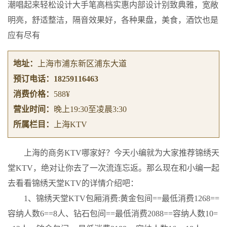
潮唱起来轻松设计大手笔高档实惠内部设计别致典雅，宽敞
明亮，舒适整洁，隔音效果好，各种果盘，美食，酒饮也是
应有尽有
地址：
上海市浦东新区浦东大道
预订电话：
18259116463
消费价格：
588¥
营业时间：
晚上19:30至凌晨3:30
所属栏目：
上海KTV
上海的商务KTV哪家好？今天小编就为大家推荐锦绣天
堂KTV，绝对让你去了一次流连忘返。那么现在和小编一起
去看看锦绣天堂KTV的详情介绍吧：
1、锦绣天堂KTV包厢消费:黄金包间==最低消费1268==
容纳人数6==8人、钻石包间==最低消费2088==容纳人数10=