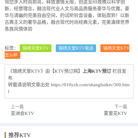
领您步入时尚前尚，释放激情无限，创造至HI夜晚以科学创
新，经营理念，融洽现代业人文与高品质服务豪华与优雅，豪
华与清幽的完美自由空间，的试听铃音设备，体贴周到！以新
古典主义的奢华品格，融合现代时尚经典元素，完美演绎世界
各族风情体验
标签：
锦绣天堂KTV
锦绣天堂KTV电话
锦绣天堂KTV
怎么样
《锦绣天堂KTV》由【KTV预订网】
上海KTV预订
栏目发
布
转载请说明文章出处
https://010yzh.com/shanghaiktv/300.htm
l
上一篇
下一篇
亚洲会KTV
雾里花KTV
推荐KTV