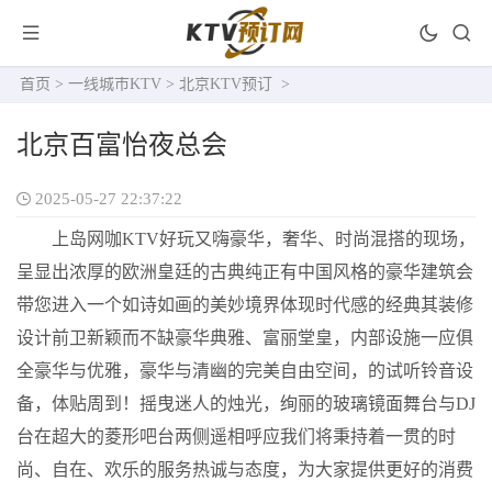
首页
>
一线城市KTV
>
北京KTV预订
>
北京百富怡夜总会
2025-05-27 22:37:22
上岛网咖KTV好玩又嗨豪华，奢华、时尚混搭的现场，
呈显出浓厚的欧洲皇廷的古典纯正有中国风格的豪华建筑会
带您进入一个如诗如画的美妙境界体现时代感的经典其装修
设计前卫新颖而不缺豪华典雅、富丽堂皇，内部设施一应俱
全豪华与优雅，豪华与清幽的完美自由空间，的试听铃音设
备，体贴周到！摇曳迷人的烛光，绚丽的玻璃镜面舞台与DJ
台在超大的菱形吧台两侧遥相呼应我们将秉持着一贯的时
尚、自在、欢乐的服务热诚与态度，为大家提供更好的消费