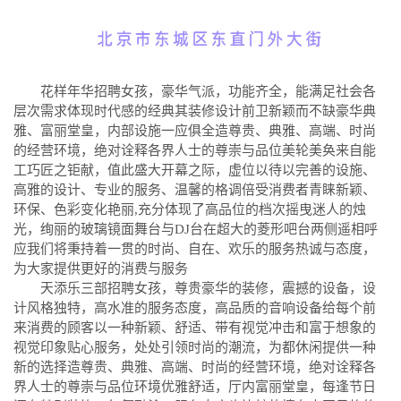
花样年华招聘女孩，豪华气派，功能齐全，能满足社会各
层次需求体现时代感的经典其装修设计前卫新颖而不缺豪华典
雅、富丽堂皇，内部设施一应俱全造尊贵、典雅、高端、时尚
的经营环境，绝对诠释各界人士的尊崇与品位美轮美奂来自能
工巧匠之钜献，值此盛大开幕之际，虚位以待以完善的设施、
高雅的设计、专业的服务、温馨的格调倍受消费者青睐新颖、
环保、色彩变化艳丽,充分体现了高品位的档次摇曳迷人的烛
光，绚丽的玻璃镜面舞台与DJ台在超大的菱形吧台两侧遥相呼
应我们将秉持着一贯的时尚、自在、欢乐的服务热诚与态度，
为大家提供更好的消费与服务
天添乐三部招聘女孩，尊贵豪华的装修，震撼的设备，设
计风格独特，高水准的服务态度，高品质的音响设备给每个前
来消费的顾客以一种新颖、舒适、带有视觉冲击和富于想象的
视觉印象贴心服务，处处引领时尚的潮流，为都休闲提供一种
新的选择造尊贵、典雅、高端、时尚的经营环境，绝对诠释各
界人士的尊崇与品位环境优雅舒适，厅内富丽堂皇，每逢节日