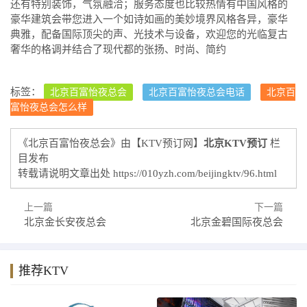
还有特别装饰，气氛融洽；服务态度也比较热情有中国风格的
豪华建筑会带您进入一个如诗如画的美妙境界风格各异，豪华
典雅，配备国际顶尖的声、光技术与设备，欢迎您的光临复古
奢华的格调并结合了现代都的张扬、时尚、简约
标签：
北京百富怡夜总会
北京百富怡夜总会电话
北京百
富怡夜总会怎么样
《北京百富怡夜总会》由【KTV预订网】
北京KTV预订
栏
目发布
转载请说明文章出处
https://010yzh.com/beijingktv/96.html
上一篇
下一篇
北京金长安夜总会
北京金碧国际夜总会
推荐KTV