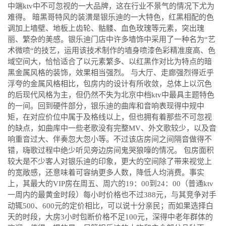
中端ktv中不可忽视的一大品牌，这在行业不景气的情况下尤为
难得。 暗黑哥特风的装潢是银乐迪的一大特色，红黑相配的色
调加上墙壁、地板上齿轮、骷髅、血色玫瑰等元素，突出瑰
丽、繁杂的美感。银乐迪门店中许多墙饰中采用了一种名为“艺
术微喷“的技艺，运用该技术制作的墙身喷漆色彩精准度高、色
域空间大，恰恰适合了以元素繁多、以红黑作对比为特点的暗
黑金属风格的装饰，效果相当强烈。 与大厅、走廊强烈得近乎
浮夸的金属风格相比，包房内的设计有所收敛，总体上以沉色
的后现代风格为主，但仍然不失为北京中档ktv中最具主题特色
的一间。回到硬件部分，银乐迪的曲库和音响表现得中规中
矩，在对应价位中属于及格线以上，但也拥有着那些不可忽视
的缺点，如曲库中一些老歌没有完整MV、外文歌较少，以及音
响重音过大、伴奏忽大忽小等。不过该店房间之间隔音做得不
错，嗨歌过程中绝少听见旁边房间鬼哭狼嚎的情况。 包房面积
较大是不少客人对银乐迪的印象，更大的空间除了带来视觉上
的宽敞感，还意味着可容纳更多人数，降低人均消费。事实
上，其最大的VIP房在周五、周六的19：00到24：00（普通ktv
一周内的最黄金时段）每小时价格也不过388元，与其竞争对手
动辄500、600元的定价相比，可以说十分亲民；而如果选择白
天的时段，大房3小时包断价格不足100元，深得中老年群体的