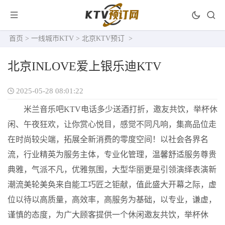
首页
>
一线城市KTV
>
北京KTV预订
>
北京INLOVE爱上银乐迪KTV
2025-05-28 08:01:22
米兰音乐吧KTV电话多少送酒打折，邀友共饮，举杯休
闲、午夜狂欢，让你赏心悦目，感觉不同凡响，集高品位走
在时尚较尖端，拓展全新消费的零度空间！以社会各界名
流，行业精英为服务主体，专业化管理，温馨舒适服务尊贵
典雅，气派不凡，优雅氛围，大型华丽更是引领演绎表演新
潮流美轮美奂来自能工巧匠之钜献，值此盛大开幕之际，虚
位以待以高质量，高效率，高服务为基础，以专业，谦虚，
谨慎的态度，为广大顾客提供一个休闲邀友共饮，举杯休