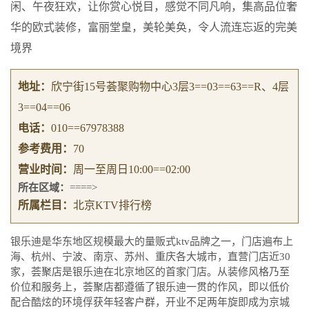
闲、午夜狂欢，让你赏心悦目，感觉不同凡响，集高品位奢
华的欧式装修，富丽堂皇，美轮美奂，令人流连忘返的完美
境界
地址：
欣宁街15号荟聚购物中心3层3==03==63==R、4层
3==04==06
电话：
010==67978388
参考费用：
70
营业时间：
周一至周日10:00==02:00
所在区域：
====>
所属栏目：
北京KTV排行榜
银乐迪是华东地区规模最大的量贩式ktv品牌之一，门店遍布上
海、杭州、宁波、南京、苏州、重庆各大城市，直营门店近30
家，荟聚店是银乐迪在北京地区的首家门店。从装修风格乃至
价位和服务上，荟聚店都遵循了银乐迪一贯的作风，即以低价
配合酷炫的环境俘获年轻客户群，开业不足两年旋即成为京城