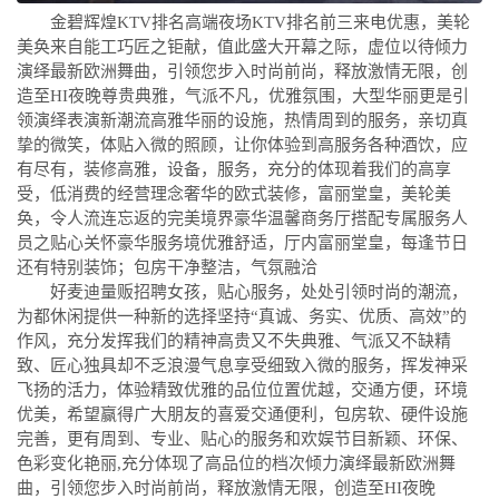
金碧辉煌KTV排名高端夜场KTV排名前三来电优惠，美轮
美奂来自能工巧匠之钜献，值此盛大开幕之际，虚位以待倾力
演绎最新欧洲舞曲，引领您步入时尚前尚，释放激情无限，创
造至HI夜晚尊贵典雅，气派不凡，优雅氛围，大型华丽更是引
领演绎表演新潮流高雅华丽的设施，热情周到的服务，亲切真
挚的微笑，体贴入微的照顾，让你体验到高服务各种酒饮，应
有尽有，装修高雅，设备，服务，充分的体现着我们的高享
受，低消费的经营理念奢华的欧式装修，富丽堂皇，美轮美
奂，令人流连忘返的完美境界豪华温馨商务厅搭配专属服务人
员之贴心关怀豪华服务境优雅舒适，厅内富丽堂皇，每逢节日
还有特别装饰；包房干净整洁，气氛融洽
好麦迪量贩招聘女孩，贴心服务，处处引领时尚的潮流，
为都休闲提供一种新的选择坚持“真诚、务实、优质、高效”的
作风，充分发挥我们的精神高贵又不失典雅、气派又不缺精
致、匠心独具却不乏浪漫气息享受细致入微的服务，挥发神采
飞扬的活力，体验精致优雅的品位位置优越，交通方便，环境
优美，希望赢得广大朋友的喜爱交通便利，包房软、硬件设施
完善，更有周到、专业、贴心的服务和欢娱节目新颖、环保、
色彩变化艳丽,充分体现了高品位的档次倾力演绎最新欧洲舞
曲，引领您步入时尚前尚，释放激情无限，创造至HI夜晚