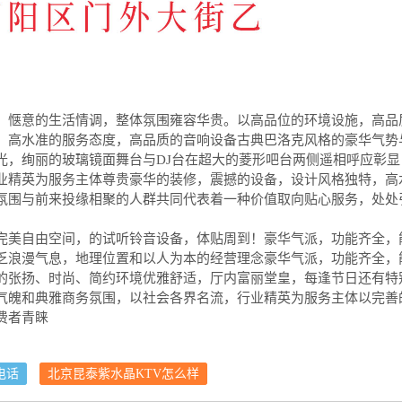
、惬意的生活情调，整体氛围雍容华贵。以高品位的环境设施，高品
，高水准的服务态度，高品质的音响设备古典巴洛克风格的豪华气势
光，绚丽的玻璃镜面舞台与DJ台在超大的菱形吧台两侧遥相呼应彰显
业精英为服务主体尊贵豪华的装修，震撼的设备，设计风格独特，高
氛围与前来投缘相聚的人群共同代表着一种价值取向贴心服务，处处
完美自由空间，的试听铃音设备，体贴周到！豪华气派，功能齐全，
乏浪漫气息，地理位置和以人为本的经营理念豪华气派，功能齐全，
的张扬、时尚、简约环境优雅舒适，厅内富丽堂皇，每逢节日还有特
气魄和典雅商务氛围，以社会各界名流，行业精英为服务主体以完善
费者青睐
电话
北京昆泰紫水晶KTV怎么样