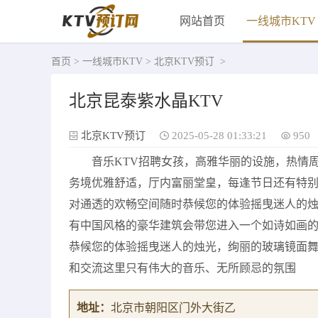
网站首页
一线城市KTV
首页
>
一线城市KTV
>
北京KTV预订
>
北京昆泰紫水晶KTV
北京KTV预订
2025-05-28 01:33:21
950
音乐KTV招聘女孩，高雅华丽的设施，热情
务境优雅舒适，厅内富丽堂皇，每逢节日还有特
对通透的欢畅空间随时恭候您的体验摇曳迷人的烛
有中国风格的豪华建筑会带您进入一个如诗如画
恭候您的体验摇曳迷人的烛光，绚丽的玻璃镜面舞
和交流这里只有伟大的音乐、无所顾忌的氛围
地址：
北京市朝阳区门外大街乙