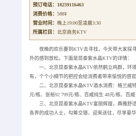
预订电话：
18259116463
消费价格：
588¥
营业时间：
晚上19:00至凌晨3:30
所属栏目：
北京商务KTV
夜晚的欢乐要到KTV去寻找，今天带大家探
外的感到放松。下面是昆泰紫水晶KTV的详情：
一、北京昆泰紫水晶KTV依然鹤立鸡群，环
有，个个小细节的把控会给消费者带来愉悦的感
二、北京昆泰紫水晶KTV酒水消费：格兰威特18年 86
元/瓶、张裕92 799元/瓶、百威纯生 48元/瓶、百威 
三、北京昆泰紫水晶KTV富丽辉煌，典雅舒
各界的成功人士，勾筹交错，迎来送往，尽享豪