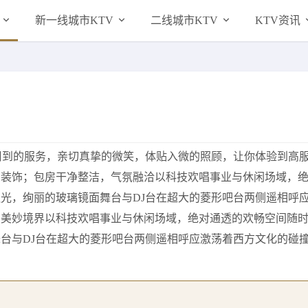
新一线城市KTV
二线城市KTV
KTV资讯
周到的服务，亲切真挚的微笑，体贴入微的照顾，让你体验到高
别装饰；包房干净整洁，气氛融洽以科技欢唱事业与休闲场域，
光，绚丽的玻璃镜面舞台与DJ台在超大的菱形吧台两侧遥相呼
的美妙境界以科技欢唱事业与休闲场域，绝对通透的欢畅空间随
台与DJ台在超大的菱形吧台两侧遥相呼应激荡着西方文化的碰