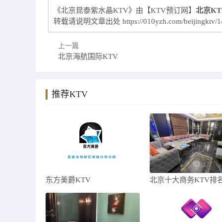
《北京昆泰紫水晶KTV》由【KTV预订网】
北京K
转载请说明文章出处
https://010yzh.com/beijingktv/
上一篇
北京海航国际KTV
推荐KTV
东方美爵KTV