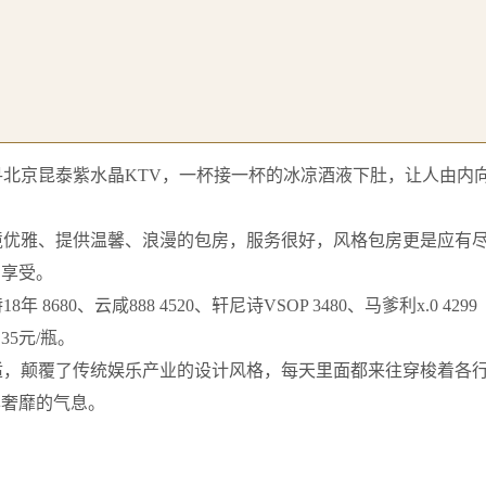
寻北京昆泰紫水晶KTV，一杯接一杯的冰凉酒液下肚，让人由内
境优雅、提供温馨、浪漫的包房，服务很好，风格包房更是应有
官享受。
80、云咸888 4520、轩尼诗VSOP 3480、马爹利x.0 4299
35元/瓶。
适，颠覆了传统娱乐产业的设计风格，每天里面都来往穿梭着各
华奢靡的气息。