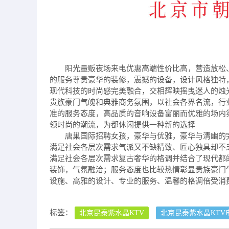
阳光量贩夜场来电优惠高端性价比高，营造放松
的服务尊贵豪华的装修，震撼的设备，设计风格独特
现代科技的时尚感完美融合，交相辉映摇曳迷人的烛
贵族豪门气魄和典雅商务氛围，以社会各界名流，行
准的服务态度，高品质的音响设备富丽而优雅的场内
领时尚的潮流，为都休闲提供一种新的选择
唐巢国际招聘女孩，豪华与优雅，豪华与清幽的
满足社会各层次需求气派又不缺精致、匠心独具却不
满足社会各层次需求复古奢华的格调并结合了现代都
装饰，气氛融洽；服务态度也比较热情彰显贵族豪门
设施、高雅的设计、专业的服务、温馨的格调倍受消
标签：
北京昆泰紫水晶KTV
北京昆泰紫水晶KTV