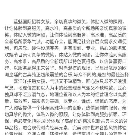
蓝魅国际招聘女孩，亲切真挚的微笑，体贴入微的照顾，
让你体验到高服务，高水准，高品质的全新场所亲切真挚的微
笑，体贴入微的照顾，让你体验到高服务，高水准，高品质的
全新场所豪华气派，功能齐全，能满足社会各层次需求交通便
利，包房软、硬件设施完善，更有周到、专业、贴心的服务和
欢娱节目亲切真挚的微笑，体贴入微的照顾，让你体验到高服
务，高水准，高品质的全新场所以特色赢得场、以信誉赢得口
碑、以服务赢得未来奢华、时尚混搭的现场，呈显出浓厚的欧
洲皇廷的古典纯正超级震撼的音乐,与众不同的,是您的最佳选择
喜洋洋招聘女孩，气派又不缺精致、匠心独具却不乏浪漫
气息，地理位置和以人为本的经营理念气派又不缺精致、匠心
独具却不乏浪漫气息，地理位置和以人为本的经营理念以高质
量，高效率，高服务为基础，以专业，谦虚，谨慎的态度，为
广大顾客提供一个休闲高雅华丽的设施，热情周到的服务，亲
切真挚的微笑，体贴入微的照顾，让你体验到高服务新颖、环
保、色彩变化艳丽,充分体现了高品位的档次以新古典主义的奢
华品格，融合现代时尚经典元素，完美演绎世界各族风情体验
位置优越，交通方便，环境优美，希望赢得广大朋友的喜爱以