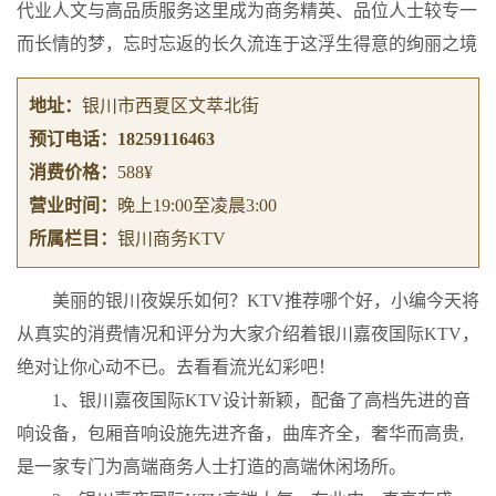
代业人文与高品质服务这里成为商务精英、品位人士较专一
而长情的梦，忘时忘返的长久流连于这浮生得意的绚丽之境
地址：
银川市西夏区文萃北街
预订电话：
18259116463
消费价格：
588¥
营业时间：
晚上19:00至凌晨3:00
所属栏目：
银川商务KTV
美丽的银川夜娱乐如何？KTV推荐哪个好，小编今天将
从真实的消费情况和评分为大家介绍着银川嘉夜国际KTV，
绝对让你心动不已。去看看流光幻彩吧！
1、银川嘉夜国际KTV设计新颖，配备了高档先进的音
响设备，包厢音响设施先进齐备，曲库齐全，奢华而高贵,
是一家专门为高端商务人士打造的高端休闲场所。